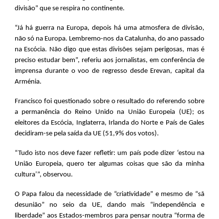
divisão” que se respira no continente.
“Já há guerra na Europa, depois há uma atmosfera de divisão,
não só na Europa. Lembremo-nos da Catalunha, do ano passado
na Escócia. Não digo que estas divisões sejam perigosas, mas é
preciso estudar bem”, referiu aos jornalistas, em conferência de
imprensa durante o voo de regresso desde Erevan, capital da
Arménia.
Francisco foi questionado sobre o resultado do referendo sobre
a permanência do Reino Unido na União Europeia (UE); os
eleitores da Escócia, Inglaterra, Irlanda do Norte e País de Gales
decidiram-se pela saída da UE (51,9% dos votos).
“Tudo isto nos deve fazer refletir: um país pode dizer ‘estou na
União Europeia, quero ter algumas coisas que são da minha
cultura’”, observou.
O Papa falou da necessidade de “criatividade” e mesmo de “sã
desunião” no seio da UE, dando mais “independência e
liberdade” aos Estados-membros para pensar noutra “forma de