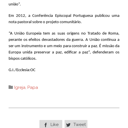
união”.
Em 2012, a Conferência Episcopal Portuguesa publicou uma
nota pastoral sobre o projeto comunitário.
“A União Europeia tem as suas origens no Tratado de Roma,
perante os efeitos devastadores da guerra. A União continua a
ser um instrumento e um meio para construir a paz. É missão da
Europa unida preservar a paz, edificar a paz”, defenderam os
bispos católicos.
G.I./Ecclesia:OC
Category

Igreja
,
Papa
Like
Tweet

