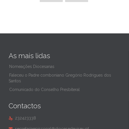
As mais lidas
Nomeações Diocesanas
Faleceu o Padre comboniano Gregório Rodrigues dos
Santos
Comunicado do Conselho Presbiteral
Contactos
232423338

secretariaepiscopal@diocesedeviseu.pt