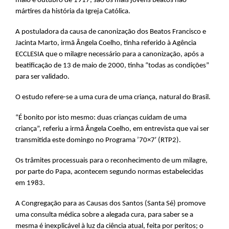
maio e outubro de 1917, são os mais jovens beatos não-
mártires da história da Igreja Católica.
A postuladora da causa de canonização dos Beatos Francisco e
Jacinta Marto, irmã Ângela Coelho, tinha referido à Agência
ECCLESIA que o milagre necessário para a canonização, após a
beatificação de 13 de maio de 2000, tinha “todas as condições”
para ser validado.
O estudo refere-se a uma cura de uma criança, natural do Brasil.
“É bonito por isto mesmo: duas crianças cuidam de uma
criança”, referiu a irmã Ângela Coelho, em entrevista que vai ser
transmitida este domingo no Programa ’70×7′ (RTP2).
Os trâmites processuais para o reconhecimento de um milagre,
por parte do Papa, acontecem segundo normas estabelecidas
em 1983.
A Congregação para as Causas dos Santos (Santa Sé) promove
uma consulta médica sobre a alegada cura, para saber se a
mesma é inexplicável à luz da ciência atual, feita por peritos; o