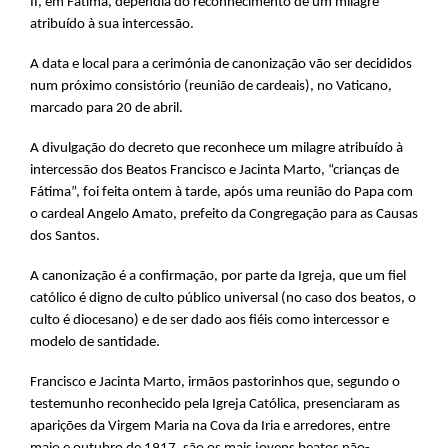
II, em Fátima, dependia do reconhecimento de um milagre
atribuído à sua intercessão.
A data e local para a cerimónia de canonização vão ser decididos
num próximo consistório (reunião de cardeais), no Vaticano,
marcado para 20 de abril.
A divulgação do decreto que reconhece um milagre atribuído à
intercessão dos Beatos Francisco e Jacinta Marto, “crianças de
Fátima”, foi feita ontem à tarde, após uma reunião do Papa com
o cardeal Angelo Amato, prefeito da Congregação para as Causas
dos Santos.
A canonização é a confirmação, por parte da Igreja, que um fiel
católico é digno de culto público universal (no caso dos beatos, o
culto é diocesano) e de ser dado aos fiéis como intercessor e
modelo de santidade.
Francisco e Jacinta Marto, irmãos pastorinhos que, segundo o
testemunho reconhecido pela Igreja Católica, presenciaram as
aparições da Virgem Maria na Cova da Iria e arredores, entre