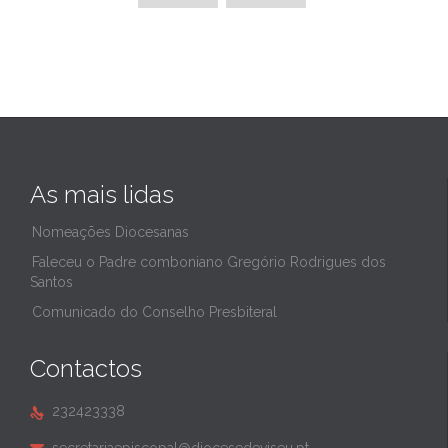
As mais lidas
Nomeações Diocesanas
Faleceu o Padre comboniano Gregório Rodrigues dos
Santos
Comunicado do Conselho Presbiteral
Contactos
232423338
