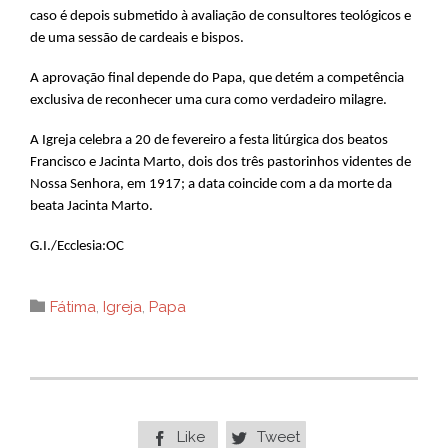
caso é depois submetido à avaliação de consultores teológicos e
de uma sessão de cardeais e bispos.
A aprovação final depende do Papa, que detém a competência
exclusiva de reconhecer uma cura como verdadeiro milagre.
A Igreja celebra a 20 de fevereiro a festa litúrgica dos beatos
Francisco e Jacinta Marto, dois dos três pastorinhos videntes de
Nossa Senhora, em 1917; a data coincide com a da morte da
beata Jacinta Marto.
G.I./Ecclesia:OC
Category

Fátima
,
Igreja
,
Papa
Like
Tweet

