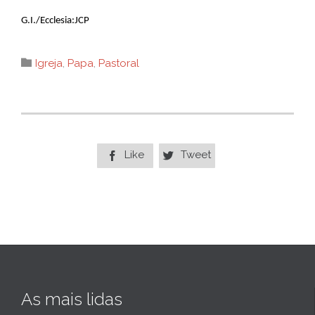
G.I./Ecclesia:JCP
Category

Igreja
,
Papa
,
Pastoral
Like
Tweet


As mais lidas