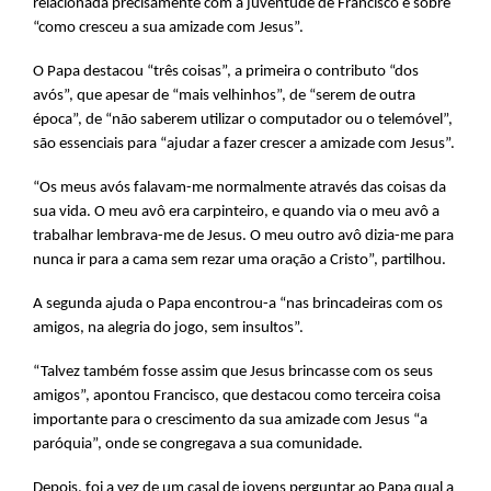
relacionada precisamente com a juventude de Francisco e sobre
“como cresceu a sua amizade com Jesus”.
O Papa destacou “três coisas”, a primeira o contributo “dos
avós”, que apesar de “mais velhinhos”, de “serem de outra
época”, de “não saberem utilizar o computador ou o telemóvel”,
são essenciais para “ajudar a fazer crescer a amizade com Jesus”.
“Os meus avós falavam-me normalmente através das coisas da
sua vida. O meu avô era carpinteiro, e quando via o meu avô a
trabalhar lembrava-me de Jesus. O meu outro avô dizia-me para
nunca ir para a cama sem rezar uma oração a Cristo”, partilhou.
A segunda ajuda o Papa encontrou-a “nas brincadeiras com os
amigos, na alegria do jogo, sem insultos”.
“Talvez também fosse assim que Jesus brincasse com os seus
amigos”, apontou Francisco, que destacou como terceira coisa
importante para o crescimento da sua amizade com Jesus “a
paróquia”, onde se congregava a sua comunidade.
Depois, foi a vez de um casal de jovens perguntar ao Papa qual a