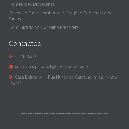
Nomeações Diocesanas
Faleceu o Padre comboniano Gregório Rodrigues dos
Santos
Comunicado do Conselho Presbiteral
Contactos
232423338

secretariaepiscopal@diocesedeviseu.pt

Casa Episcopal – Rua Nunes de Carvalho, nº 12 – 3500-

163 VISEU
______________________________________
______________________________________