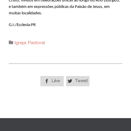
Cristo, vividos em celebrações únicas ao longo do Ano Litúrgico,
e também em expressões públicas da Paixão de Jesus, em
muitas localidades.
G.I./Ecclesia:PR
Category

Igreja
,
Pastoral
Like
Tweet

