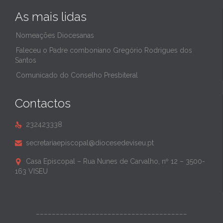
As mais lidas
Nomeações Diocesanas
Faleceu o Padre comboniano Gregório Rodrigues dos
Santos
Comunicado do Conselho Presbiteral
Contactos
232423338

secretariaepiscopal@diocesedeviseu.pt

Casa Episcopal – Rua Nunes de Carvalho, nº 12 – 3500-

163 VISEU
______________________________________
______________________________________