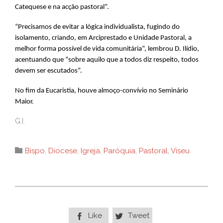
Catequese e na acção pastoral”.
“Precisamos de evitar a lógica individualista, fugindo do
isolamento, criando, em Arciprestado e Unidade Pastoral, a
melhor forma possível de vida comunitária”, lembrou D. Ilídio,
acentuando que “sobre aquilo que a todos diz respeito, todos
devem ser escutados”.
No fim da Eucaristia, houve almoço-convívio no Seminário
Maior.
G.I.
Category

Bispo
,
Diocese
,
Igreja
,
Paróquia
,
Pastoral
,
Viseu
Like
Tweet

