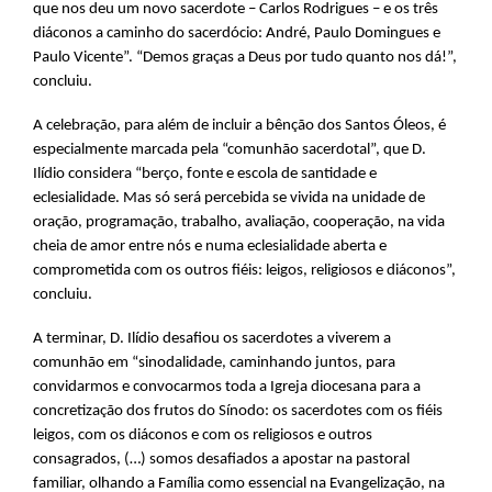
que nos deu um novo sacerdote – Carlos Rodrigues – e os três
diáconos a caminho do sacerdócio: André, Paulo Domingues e
Paulo Vicente”. “Demos graças a Deus por tudo quanto nos dá!”,
concluiu.
A celebração, para além de incluir a bênção dos Santos Óleos, é
especialmente marcada pela “comunhão sacerdotal”, que D.
Ilídio considera “berço, fonte e escola de santidade e
eclesialidade. Mas só será percebida se vivida na unidade de
oração, programação, trabalho, avaliação, cooperação, na vida
cheia de amor entre nós e numa eclesialidade aberta e
comprometida com os outros fiéis: leigos, religiosos e diáconos”,
concluiu.
A terminar, D. Ilídio desafiou os sacerdotes a viverem a
comunhão em “sinodalidade, caminhando juntos, para
convidarmos e convocarmos toda a Igreja diocesana para a
concretização dos frutos do Sínodo: os sacerdotes com os fiéis
leigos, com os diáconos e com os religiosos e outros
consagrados, (…) somos desafiados a apostar na pastoral
familiar, olhando a Família como essencial na Evangelização, na