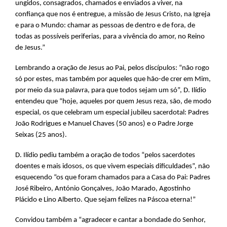
ungidos, consagrados, chamados e enviados a viver, na
confiança que nos é entregue, a missão de Jesus Cristo, na Igreja
e para o Mundo: chamar as pessoas de dentro e de fora, de
todas as possíveis periferias, para a vivência do amor, no Reino
de Jesus.”
Lembrando a oração de Jesus ao Pai, pelos discípulos: “não rogo
só por estes, mas também por aqueles que hão-de crer em Mim,
por meio da sua palavra, para que todos sejam um só”, D. Ilídio
entendeu que “hoje, aqueles por quem Jesus reza, são, de modo
especial, os que celebram um especial jubileu sacerdotal: Padres
João Rodrigues e Manuel Chaves (50 anos) e o Padre Jorge
Seixas (25 anos).
D. Ilídio pediu também a oração de todos “pelos sacerdotes
doentes e mais idosos, os que vivem especiais dificuldades”, não
esquecendo “os que foram chamados para a Casa do Pai: Padres
José Ribeiro, António Gonçalves, João Marado, Agostinho
Plácido e Lino Alberto. Que sejam felizes na Páscoa eterna!”
Convidou também a “agradecer e cantar a bondade do Senhor,