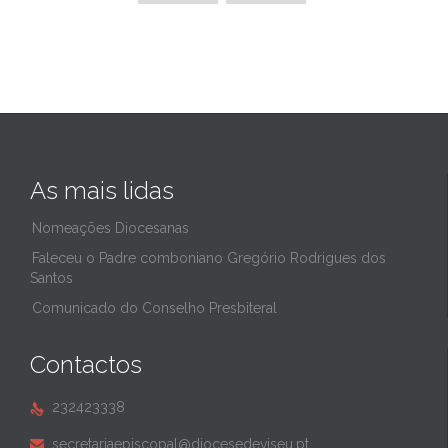
As mais lidas
Nomeações Diocesanas
Faleceu o Padre comboniano Gregório Rodrigues dos
Santos
Comunicado do Conselho Presbiteral
Contactos
232423338

secretariaepiscopal@diocesedeviseu.pt
