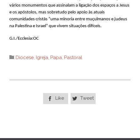
vários monumentos que assinalam a ligação dos espaços a Jesus
e os apóstolos, mas sobretudo pelo apoio às atuais
comunidades cristãs “uma minoria entre muçulmanos e judeus
na Palestina e Israel” que vivem situações difíceis.
G.I./Ecclesia:OC
Category

Diocese
,
Igreja
,
Papa
,
Pastoral
Like
Tweet

