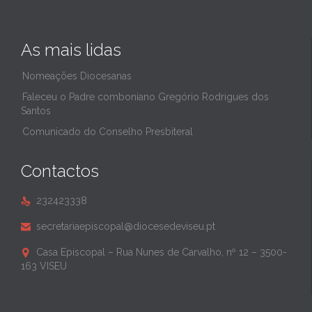
As mais lidas
Nomeações Diocesanas
Faleceu o Padre comboniano Gregório Rodrigues dos
Santos
Comunicado do Conselho Presbiteral
Contactos
232423338

secretariaepiscopal@diocesedeviseu.pt

Casa Episcopal – Rua Nunes de Carvalho, nº 12 – 3500-

163 VISEU