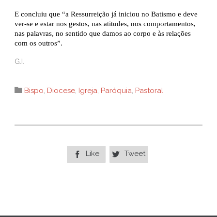
E concluiu que “a Ressurreição já iniciou no Batismo e deve
ver-se e estar nos gestos, nas atitudes, nos comportamentos,
nas palavras, no sentido que damos ao corpo e às relações
com os outros”.
G.I.
Category

Bispo
,
Diocese
,
Igreja
,
Paróquia
,
Pastoral
Like
Tweet

