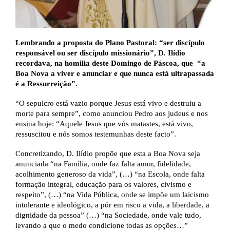
Lembrando a proposta do Plano Pastoral: “ser discípulo
responsável ou ser discípulo missionário”, D. Ilídio
recordava, na homilia deste Domingo de Páscoa, que
“a
Boa Nova a viver e anunciar e que nunca está ultrapassada
é a Ressurreição”.
“O sepulcro está vazio porque Jesus está vivo e destruiu a
morte para sempre”, como anunciou Pedro aos judeus e nos
ensina hoje: “Aquele Jesus que vós matastes, está vivo,
ressuscitou e nós somos testemunhas deste facto”.
Concretizando, D. Ilídio propõe que esta a Boa Nova seja
anunciada “na Família, onde faz falta amor, fidelidade,
acolhimento generoso da vida”, (…) “na Escola, onde falta
formação integral, educação para os valores, civismo e
respeito”, (…) “na Vida Pública, onde se impõe um laicismo
intolerante e ideológico, a pôr em risco a vida, a liberdade, a
dignidade da pessoa” (…) “na Sociedade, onde vale tudo,
levando a que o medo condicione todas as opções…”