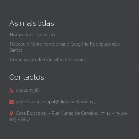
As mais lidas
Nomeações Diocesanas
Faleceu o Padre comboniano Gregório Rodrigues dos
Santos
Comunicado do Conselho Presbiteral
Contactos
232423338

secretariaepiscopal@diocesedeviseu.pt

Casa Episcopal – Rua Nunes de Carvalho, nº 12 – 3500-

163 VISEU