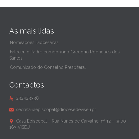
As mais lidas
Nomeações Diocesanas
Faleceu o Padre comboniano Gregório Rodrigues dos
Santos
Comunicado do Conselho Presbiteral
Contactos
232423338

secretariaepiscopal@diocesedeviseu.pt

Casa Episcopal – Rua Nunes de Carvalho, nº 12 – 3500-

163 VISEU