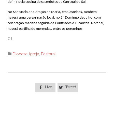
definir pela equipa de sacerdotes de Carregal do Sal.
No Santuário do Coração de Maria, em Castelões, também
haverá uma peregrinação local, no 2º Domingo de Julho, com
celebração mariana seguida de Confissões e Eucaristia. No final,
haverá partilha de merendas, entre os peregrinos.
G.I.
Category

Diocese
,
Igreja
,
Pastoral
Like
Tweet

