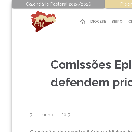
Calendário Pastoral 2025/2026
Progr
DIOCESE
BISPO
C
Comissões Epi
defendem prio
7 de Junho de 2017
Conclusões do encontro ibérico sublinham im