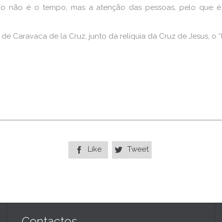
o não é o tempo, mas a atenção das pessoas, pelo que é 
Caravaca de la Cruz, junto da relí­quia da Cruz de Jesus, o “l
Like
Tweet


Contactos