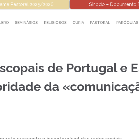
ama Pastoral 2025/2026
Sínodo – Documento F
LERO
SEMINÁRIOS
RELIGIOSOS
CÚRIA
PASTORAL
PARÓQUIAS
scopais de Portugal e 
ridade da «comunicaçã
pacto crescente e incontornável das redes sociais.