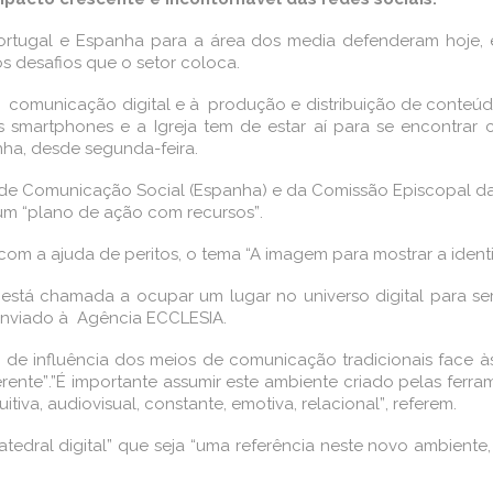
ortugal e Espanha para a área dos media defenderam hoje
os desafios que o setor coloca.
de à comunicação digital e à produção e distribuição de conteúd
martphones e a Igreja tem de estar aí­ para se encontrar 
ha, desde segunda-feira.
e Comunicação Social (Espanha) e da Comissão Episcopal da C
 um “plano de ação com recursos”.
com a ajuda de peritos, o tema “A imagem para mostrar a identi
, está chamada a ocupar um lugar no universo digital para s
 enviado à Agência ECCLESIA.
de influência dos meios de comunicação tradicionais face às 
erente”.”É importante assumir este ambiente criado pelas ferr
va, audiovisual, constante, emotiva, relacional”, referem.
tedral digital” que seja “uma referência neste novo ambient