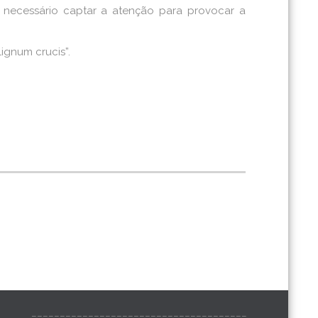
necessário captar a atenção para provocar a
ignum crucis”.
______________________________________