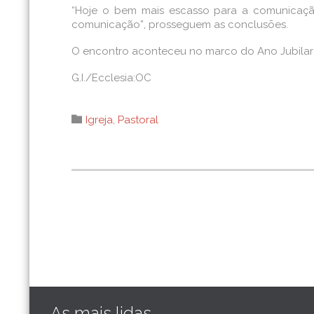
“Hoje o bem mais escasso para a comunicaçã
comunicação”, prosseguem as conclusões.
O encontro aconteceu no marco do Ano Jubilar de 
G.I./Ecclesia:OC
Category

Igreja
,
Pastoral
As mais lidas