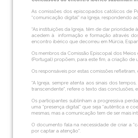
As comissões dos episcopados católicos de P
“comunicação digital” na Igreja, respondendo a
“As instituições da Igreja, têm de dar priorida
acedem à informação e formação através dos s
encontro ibérico que decorreu em Múrcia, Espan
Os membros da Comissão Episcopal dos Meios d
(Portugal) propõem, para este fim, a criação de
Os responsáveis por estas comissões refletiram, 
“A Igreja, sempre atenta aos sinais dos tempos
transcendente”, refere o texto das conclusões,
Os participantes sublinham a progressiva perda 
uma “presença digital” que seja “autêntica e co
mesmas, mas a comunicação tem de ser mais intuiti
O documento fala na necessidade de criar a “ca
por captar a atenção”.