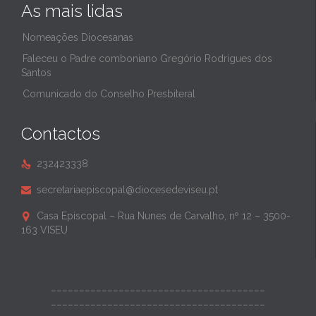
As mais lidas
Nomeações Diocesanas
Faleceu o Padre comboniano Gregório Rodrigues dos
Santos
Comunicado do Conselho Presbiteral
Contactos
232423338

secretariaepiscopal@diocesedeviseu.pt

Casa Episcopal – Rua Nunes de Carvalho, nº 12 – 3500-

163 VISEU
______________________________________
______________________________________