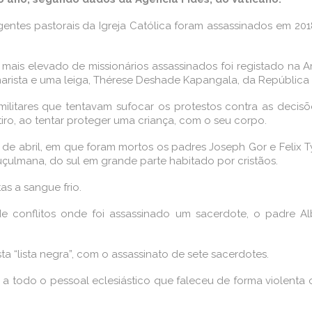
gentes pastorais da Igreja Católica foram assassinados em 2
ais elevado de missionários assassinados foi registado na Am
inarista e uma leiga, Thérese Deshade Kapangala, da Repúblic
 militares que tentavam sufocar os protestos contra as decis
 tiro, ao tentar proteger uma criança, com o seu corpo.
 de abril, em que foram mortos os padres Joseph Gor e Felix 
uçulmana, do sul em grande parte habitado por cristãos.
as a sangue frio.
de conflitos onde foi assassinado um sacerdote, o padre 
ta “lista negra”, com o assassinato de sete sacerdotes.
 a todo o pessoal eclesiástico que faleceu de forma violenta o