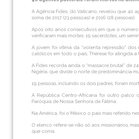
A Agência Fides, do Vaticano, revelou que 40 a
soma de 2017 (23 pessoas) e 2016 (28 pessoas).
Após oito anos consecutivos em que o número m
verificaram mais mortes: 19 sacerdotes, um sem
A jovem foi vítima da “violenta repressão” dos
católicos em todo o país; Thérese foi atingida a
A Fides recorda ainda o “massacre brutal” de 24
Nigéria, que divide o norte de predominância m
19 pessoas, incluindo os dois padres, foram mort
A República Centro-Africana foi outro palco 
Paróquia de Nossa Senhora de Fátima.
Na América, foi o México o país mais referido nes
O elenco refere-se não só aos missionários, mas
que corria.