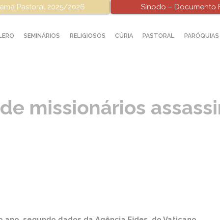
ama Pastoral 2025/2026
Sínodo – Documento F
LERO
SEMINÁRIOS
RELIGIOSOS
CÚRIA
PASTORAL
PARÓQUIAS
de missionários assass
o ano, segundo dados da Agência Fides, do Vaticano.