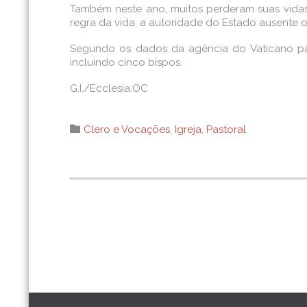
Também neste ano, muitos perderam suas vidas 
regra da vida, a autoridade do Estado ausente o
Segundo os dados da agência do Vaticano para
incluindo cinco bispos.
G.I./Ecclesia:OC
Category

Clero e Vocações
,
Igreja
,
Pastoral