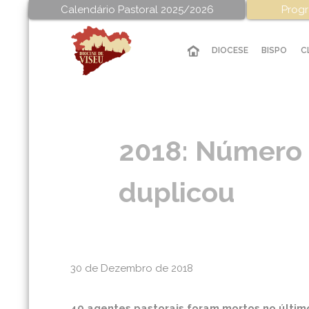
Calendário Pastoral 2025/2026
Progr
DIOCESE
BISPO
C
2018: Número 
duplicou
30 de Dezembro de 2018
40 agentes pastorais foram mortos no últim