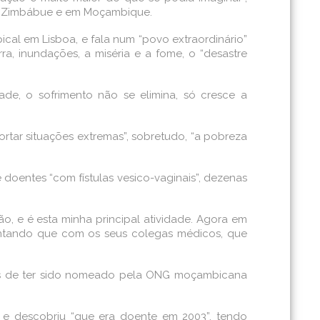
 no Zimbábue e em Moçambique.
ical em Lisboa, e fala num “povo extraordinário”
a, inundações, a miséria e a fome, o “desastre
de, o sofrimento não se elimina, só cresce a
tar situações extremas”, sobretudo, “a pobreza
 doentes “com fístulas vesico-vaginais”, dezenas
 e é esta minha principal atividade. Agora em
diantando que com os seus colegas médicos, que
pois de ter sido nomeado pela ONG moçambicana
z e descobriu “que era doente em 2003”, tendo