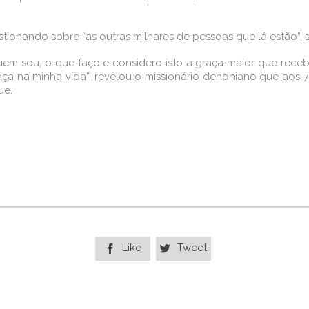
tionando sobre “as outras milhares de pessoas que lá estão”,
m sou, o que faço e considero isto a graça maior que receb
ça na minha vida”, revelou o missionário dehoniano que aos
ue.
Like
Tweet

