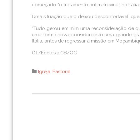
começado “o tratamento antirretroviral” na Itália.
Uma situação que o deixou desconfortável, ques
“Tudo gerou em mim uma reconsideração de que
uma forma nova, considero isto uma grande gra
Itália, antes de regressar à missão em Moçambiq
G.I./Ecclesia:CB/OC
Category

Igreja
,
Pastoral