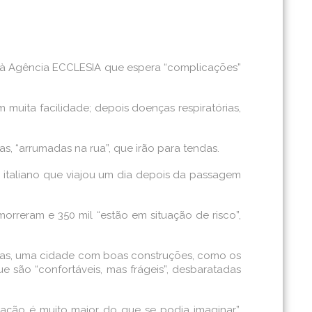
je à Agência ECCLESIA que espera “complicações”
 muita facilidade; depois doenças respiratórias,
s, “arrumadas na rua”, que irão para tendas.
 italiano que viajou um dia depois da passagem
orreram e 350 mil “estão em situação de risco”,
manas, uma cidade com boas construções, como os
 são “confortáveis, mas frágeis”, desbaratadas
ação é muito maior do que se podia imaginar”,