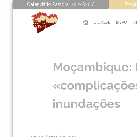
Calendário Pastoral 2025/2026
Progr
DIOCESE
BISPO
C
Moçambique: M
«complicações
inundações