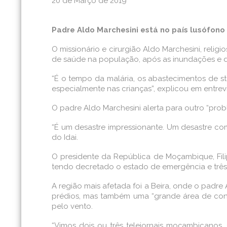
20 de Março de 2019
Padre Aldo Marchesini está no país lusófono
O missionário e cirurgião Aldo Marchesini, rel
de saúde na população, após as inundações e de
“É o tempo da malária, os abastecimentos de sto
especialmente nas crianças”, explicou em entre
O padre Aldo Marchesini alerta para outro “prob
“É um desastre impressionante. Um desastre co
do Idai.
O presidente da República de Moçambique, Filip
tendo decretado o estado de emergência e três di
A região mais afetada foi a Beira, onde o padr
prédios, mas também uma “grande área de const
pelo vento.
“Vimos dois ou três telejornais moçambicanos