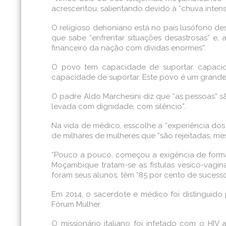
acrescentou, salientando devido à “chuva inten
O religioso dehoniano está no país lusófono des
que sabe “enfrentar situações desastrosas” e,
financeiro da nação com dívidas enormes”.
O povo tem capacidade de suportar, capacida
capacidade de suportar. Este povo é um grand
O padre Aldo Marchesini diz que “as pessoas” 
levada com dignidade, com silêncio”.
Na vida de médico, esscolhe a “experiência dos 
de milhares de mulheres que “são rejeitadas, mes
“Pouco a pouco, começou a exigência de forma
Moçambique tratam-se as fístulas vesico-vagin
foram seus alunos, têm “85 por cento de sucesso
Em 2014, o sacerdote e médico foi distinguid
Fórum Mulher.
O missionário italiano foi infetado com o HI