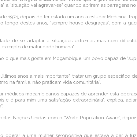
sa” a “situação vai agravar-se” quando abrirem as barragens
de 1974, depois de ter estado um ano a estudar Medicina Trop
 ao longo destes anos, “sempre houve desgraças”, com a guerr
de de se adaptar a situações extremas mas com dificulda
e exemplo de maturidade humana”.
são o que mais gosta em Moçambique, um povo capaz de “supor
últimos anos a mais importante”, tratar um grupo específico de
mo na família, não praticam vida comunitária”.
r médicos moçambicanos capazes de aprender esta operação,
ais e é para mim uma satisfação extraordinária”, explica, a
”.
o pelas Nações Unidas com o ‘World Population Award’, de
V ao operar a uma mulher seropositiva que estava a dar à lu