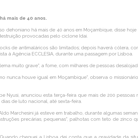
 há mais de 40 anos.
igioso dehoniano há mais de 40 anos em Moçambique, disse ho
struição provocadas pelo ciclone Idai.
cks de antimaláricos são limitados; depois haverá cólera, com
vista à Agência ECCLESIA, durante uma passagem por Lisboa.
lema muito grave”, a fome, com milhares de pessoas desalojada
mo nunca houve igual em Moçambique”, observa o missionário
e Nyusi, anunciou esta terça-feira que mais de 200 pessoas m
as de luto nacional, até sexta-feira.
e Aldo Marchesini já esteve em trabalho, durante algumas se
ruções precárias, pequenas”, palhotas com teto de zinco que
. Quando cheguei a Lisboa dei conta que a gravidade da situ