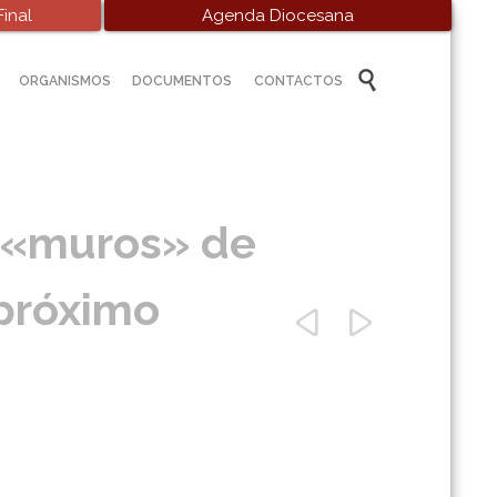
inal
Agenda Diocesana
Skip

ORGANISMOS
DOCUMENTOS
CONTACTOS
to
content
a «muros» de
 próximo

