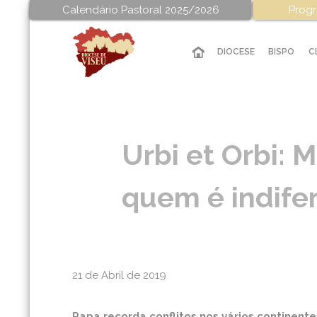
Calendário Pastoral 2025/2026
Progr
DIOCESE
BISPO
C
Urbi et Orbi:
quem é indife
21 de Abril de 2019
Papa recorda conflitos nos vários continent