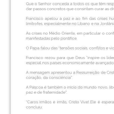
Que o Senhor conceda a todos os que têm respons
dar passos concretos que consintam curar as div
Francisco apelou à paz e ao fim das crises h
limítrofes, especialmente no Líbano e na Jordânia
As crises no Médio Oriente, em particular o con
manifestadas pelo pontífice.
O Papa falou das “tensões sociais, conflitos e vi
Francisco rezou para que Deus “inspire os lí
especial nos países economicamente avançados
A mensagem apresentou a Ressurreição de Cris
coração, da consciência”.
A Páscoa é também o início do mundo novo, lib
paz e de fraternidade”.
“Caros irmãos e irmãs, Cristo Vive! Ele é esp
concluiu.