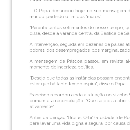
– O Papa denunciou hoje, na sua mensagem de 
mundo, pedindo o fim dos “muros”.
“Perante tantos sofrimentos do nosso tempo, qu
disse, desde a varanda central da Basílica de S
A intervenção, seguida em dezenas de países at
pobres, dos desempregados, dos marginalizados
A mensagem de Páscoa passou em revista algu
momento de incerteza política.
“Desejo que todas as instâncias possam encont
estar que há tanto tempo aspira”, disse o Papa.
Francisco recordou ainda a situação no vizin
comum e a reconciliação: “Que se possa abrir u
ativamente”.
Antes da bênção ‘Urbi et Orbi’ (à cidade [de 
para levar uma vida digna e segura, por causa 