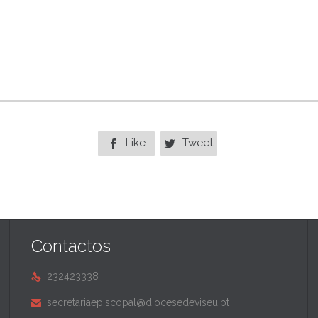
Like
Tweet


Contactos
232423338

secretariaepiscopal@diocesedeviseu.pt
