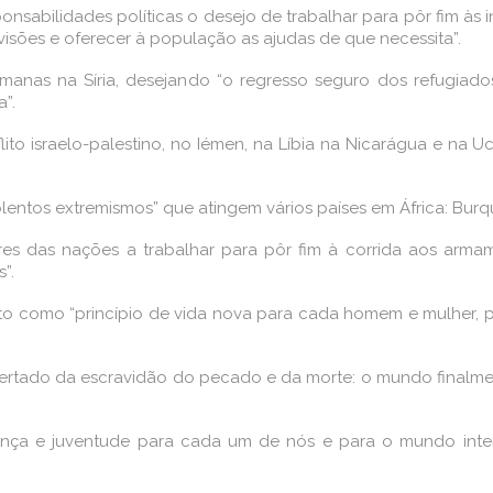
abilidades políticas o desejo de trabalhar para pôr fim às inju
isões e oferecer à população as ajudas de que necessita”.
umanas na Síria, desejando “o regresso seguro dos refugiado
”.
flito israelo-palestino, no Iémen, na Líbia na Nicarágua e n
olentos extremismos” que atingem vários países em África: Burqu
deres das nações a trabalhar para pôr fim à corrida aos arm
”.
to como “princípio de vida nova para cada homem e mulher, 
ertado da escravidão do pecado e da morte: o mundo finalme
erança e juventude para cada um de nós e para o mundo inte