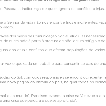
Páscoa, a indiferença de quem ignora os conflitos e injus
e o Senhor da vida não nos encontre frios e indiferentes. Faç
ão Pedro.
ravés dos meios de Comunicação Social, aludiu às necessidad
, de quem bate à porta à procura de pão, de um refúgio e do
ns dos atuais conflitos que afetam populações de vários
rar voz e que cada um trabalhe para consentir ao país de enc
ho Sudão do Sul, com cujos responsáveis se encontrou recent
ma nova página da história do país, na qual todos os elemen
Roma] e ao mundo), Francisco evocou a crise na Venezuela e 
de uma crise que perdura e que se aprofunda”.