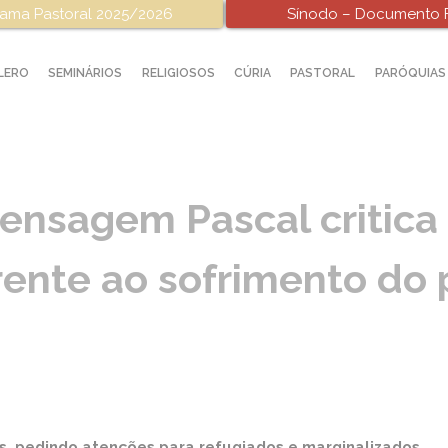
ama Pastoral 2025/2026
Sínodo – Documento F
LERO
SEMINÁRIOS
RELIGIOSOS
CÚRIA
PASTORAL
PARÓQUIAS
 Mensagem Pascal critic
rente ao sofrimento do
es, pedindo atenções para refugiados e marginalizados.