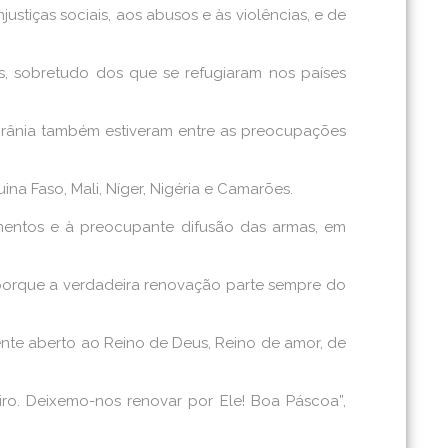
stiças sociais, aos abusos e às violências, e de
s, sobretudo dos que se refugiaram nos países
a Ucrânia também estiveram entre as preocupações
ina Faso, Mali, Níger, Nigéria e Camarões.
amentos e à preocupante difusão das armas, em
porque a verdadeira renovação parte sempre do
nte aberto ao Reino de Deus, Reino de amor, de
iro. Deixemo-nos renovar por Ele! Boa Páscoa”,