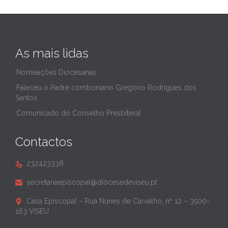
As mais lidas
Nomeações Diocesanas
Faleceu o Padre comboniano Gregório Rodrigues dos
Santos
Comunicado do Conselho Presbiteral
Contactos
232423338

secretariaepiscopal@diocesedeviseu.pt

Casa Episcopal – Rua Nunes de Carvalho, nº 12 – 3500-

163 VISEU