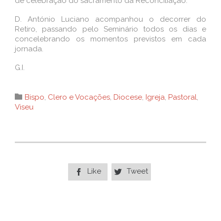
de celebração do sacramento da Reconciliação.
D. António Luciano acompanhou o decorrer do
Retiro, passando pelo Seminário todos os dias e
concelebrando os momentos previstos em cada
jornada.
G.I.
Category

Bispo
,
Clero e Vocações
,
Diocese
,
Igreja
,
Pastoral
,
Viseu
Like
Tweet

