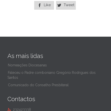
Like
Tweet


As mais lidas
Nomeações Diocesanas
Faleceu o Padre comboniano Gregório Rodrigues dos
Santos
Comunicado do Conselho Presbiteral
Contactos
232423338
