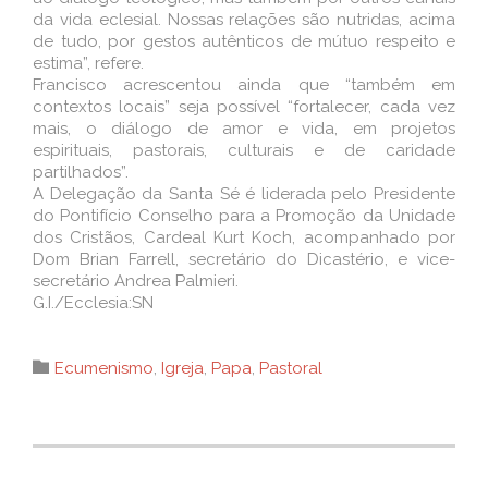
da vida eclesial. Nossas relações são nutridas, acima
de tudo, por gestos autênticos de mútuo respeito e
estima”, refere.
Francisco acrescentou ainda que “também em
contextos locais” seja possível “fortalecer, cada vez
mais, o diálogo de amor e vida, em projetos
espirituais, pastorais, culturais e de caridade
partilhados”.
A Delegação da Santa Sé é liderada pelo Presidente
do Pontifício Conselho para a Promoção da Unidade
dos Cristãos, Cardeal Kurt Koch, acompanhado por
Dom Brian Farrell, secretário do Dicastério, e vice-
secretário Andrea Palmieri.
G.I./Ecclesia:SN
Category

Ecumenismo
,
Igreja
,
Papa
,
Pastoral