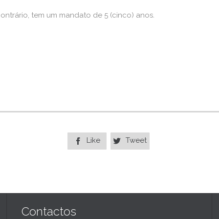
ntrário, tem um mandato de 5 (cinco) anos.
Like
Tweet


Contactos