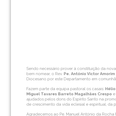
Sendo necessário prover à constituição da nov
bem nomear, o Rev.
Pe. António Victor Amorim
Diocesano por este Departamento em comunh
Fazem parte da equipa pastoral os casais:
Hélio
Miguel Tavares Barreto Magalhães Crespo
e
ajudados pelos dons do Espírito Santo na promoç
de crescimento da vida eclesial e espiritual, da 
Agradecemos ao Pe. Manuel António da Rocha Fo