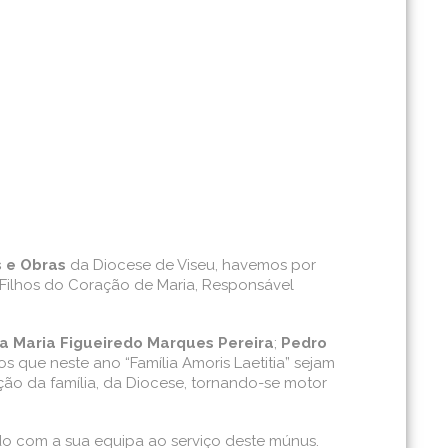
 e Obras
da Diocese de Viseu, havemos por
Filhos do Coração de Maria, Responsável
a Maria Figueiredo Marques Pereira
;
Pedro
 que neste ano “Família Amoris Laetitia” sejam
ção da família, da Diocese, tornando-se motor
do com a sua equipa ao serviço deste múnus.