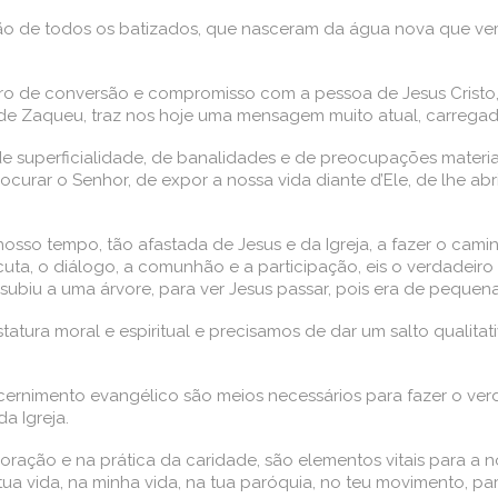
ção de todos os batizados, que nasceram da água nova que ve
o de conversão e compromisso com a pessoa de Jesus Cristo,
 Zaqueu, traz nos hoje uma mensagem muito atual, carregada d
 superficialidade, de banalidades e de preocupações materiais
rocurar o Senhor, de expor a nossa vida diante d’Ele, de lhe ab
o tempo, tão afastada de Jesus e da Igreja, a fazer o caminh
uta, o diálogo, a comunhão e a participação, eis o verdadeiro
e subiu a uma árvore, para ver Jesus passar, pois era de pequena
tura moral e espiritual e precisamos de dar um salto qualitat
iscernimento evangélico são meios necessários para fazer o ve
a Igreja.
 oração e na prática da caridade, são elementos vitais para a no
ua vida, na minha vida, na tua paróquia, no teu movimento, par