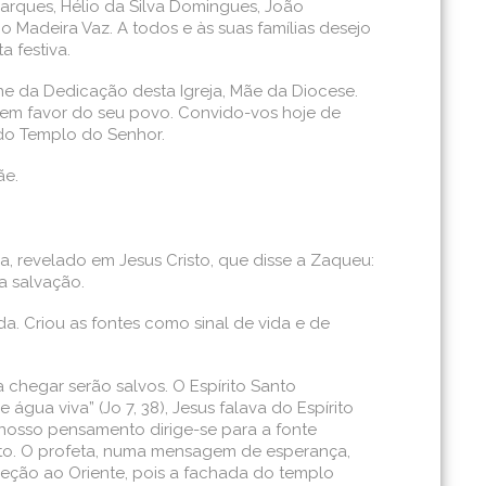
arques, Hélio da Silva Domingues, João
o Madeira Vaz. A todos e às suas famílias desejo
a festiva.
ne da Dedicação desta Igreja, Mãe da Diocese.
 em favor do seu povo. Convido-vos hoje de
 do Templo do Senhor.
ãe.
a, revelado em Jesus Cristo, que disse a Zaqueu:
a salvação.
a. Criou as fontes como sinal de vida e de
 chegar serão salvos. O Espírito Santo
gua viva” (Jo 7, 38), Jesus falava do Espírito
nosso pensamento dirige-se para a fonte
anto. O profeta, numa mensagem de esperança,
reção ao Oriente, pois a fachada do templo