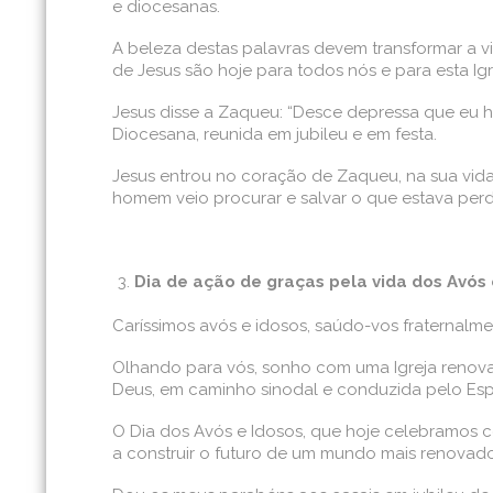
e diocesanas.
A beleza destas palavras devem transformar a v
de Jesus são hoje para todos nós e para esta Ig
Jesus disse a Zaqueu: “Desce depressa que eu ho
Diocesana, reunida em jubileu e em festa.
Jesus entrou no coração de Zaqueu, na sua vida,
homem veio procurar e salvar o que estava perd
Dia de ação de graças pela vida dos Avós 
Caríssimos avós e idosos, saúdo-vos fraternalm
Olhando para vós, sonho com uma Igreja renovad
Deus, em caminho sinodal e conduzida pelo Espí
O Dia dos Avós e Idosos, que hoje celebramos 
a construir o futuro de um mundo mais renovado, 