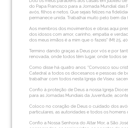
Dou os meus parabéns aos casais em jubileu de
do Papa Francisco para a Jornada Mundial das Fa
avós, filhos e netos. Que sejais felizes na fidel
permanece unida. Trabalhai muito pelo bem da fa
Aos membros dos movimentos e obras aqui presen
dos idosos com amor, carinho, empatia e verdad
dos meus irmãos é a mim que o fazeis” (Mt 25, 40)
Termino dando graças a Deus por vós e por tant
renovada, onde todos têm lugar, onde todos se 
Como disse há quatro anos: “Convosco sou cristã
Catedral a todos os diocesanos e pessoas de bo
trabalhar com todos nesta Igreja de Viseu: sacer
Confio à proteção de Deus a nossa Igreja Diocesa
para as Jornadas Mundiais da Juventude, acont
Coloco no coração de Deus o cuidado dos avós e 
particulares, as autoridades e todos os homens
Confio a Nossa Senhora do Altar Mor, a São José