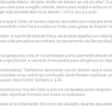
a parte inferior, do lado direito do templo ao sul do altar”. O p
gua corre para a região oriental, desce para Arabá e entra no 
esta torrente terá novo alento…” (cf. Ez 47,1-2.5-9.12)
a que é Cristo, aí haverá vida em abundância e crescerá toda 
omunhão com Deus e unidos a Cristo, pela graça do Espírito S
ário. A sua fonte está em Deus. As árvores regadas por esta á
ossa vida pecadora encontrará, no sacramento da Reconciliaç
 Igreja para crescer na santidade, particularmente através do 
r a aprofundar e valorizar é necessária para atingirmos os ob
unda leitura. “Caríssimos: Aproximai-vos do Senhor, que é a pe
pedras vivas, entrai na construção deste templo espiritual, p
us por Jesus Cristo” (1 Pedro 2, 4-6).
roximarmo-nos de Cristo a única e verdadeira pedra angular,
mplo espiritual formado por todos os batizados.
unida e na celebração dos dons da salvação, quando escutamos