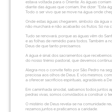
estava voltada para o Oriente. As águas corriam d
diante das águas que corriam, lhe dizer: “Esta á
Todo o ser vivo que se move na água onde chegar 
Onde estas águas chegarem, símbolo da água viv
não murchará e não acabarão os frutos. Só na c
Tudo se renovará, porque as águas vêm do Santu
e as folhas de remédio para todos. Também a n
Deus de que tanto precisamos.
A água é sinal dos sacramentos que recebemos na
do nosso triénio pastoral, que devemos continua
Alegra-nos o convite feito por São Pedro na seg
preciosa aos olhos de Deus. E vós mesmos, como 
a oferecer sacrifícios espirituais, agradáveis a De
Em caminhada sinodal, saibamos todos juntos ap
pedras vivas, somos convidados a construir o te
O mistério de Deus revela-se na comunidade re
rezamos juntos e praticamos a caridade.