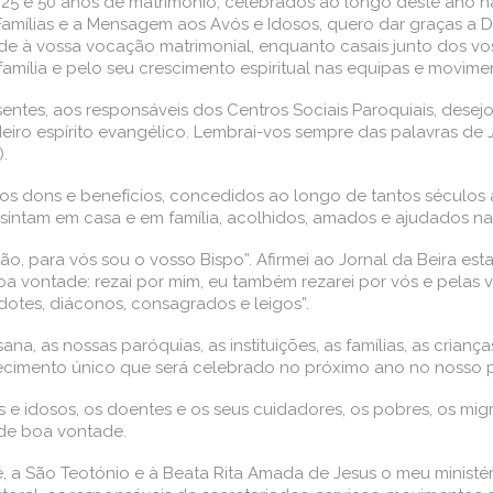
 25 e 50 anos de matrimónio, celebrados ao longo deste ano 
mílias e a Mensagem aos Avós e Idosos, quero dar graças a De
idade à vossa vocação matrimonial, enquanto casais junto dos vos
mília e pelo seu crescimento espiritual nas equipas e movimen
tes, aos responsáveis dos Centros Sociais Paroquiais, desej
eiro espírito evangélico. Lembrai-vos sempre das palavras de 
.
os dons e benefícios, concedidos ao longo de tantos séculos à
sintam em casa e em família, acolhidos, amados e ajudados n
o, para vós sou o vosso Bispo”. Afirmei ao Jornal da Beira es
a vontade: rezai por mim, eu também rezarei por vós e pelas 
dotes, diáconos, consagrados e leigos”.
na, as nossas paróquias, as instituições, as famílias, as cria
ecimento único que será celebrado no próximo ano no nosso p
idosos, os doentes e os seus cuidadores, os pobres, os migran
 de boa vontade.
, a São Teotónio e à Beata Rita Amada de Jesus o meu ministér