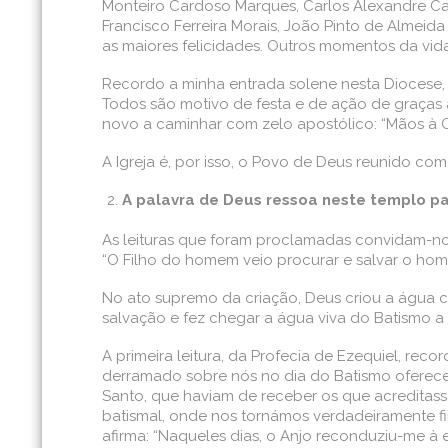
Monteiro Cardoso Marques, Carlos Alexandre Car
Francisco Ferreira Morais, João Pinto de Almeida
as maiores felicidades. Outros momentos da vida
Recordo a minha entrada solene nesta Diocese, 
Todos são motivo de festa e de ação de graças 
novo a caminhar com zelo apostólico: “Mãos à 
A Igreja é, por isso, o Povo de Deus reunido com
A palavra de Deus ressoa neste templo par
As leituras que foram proclamadas convidam-nos 
“O Filho do homem veio procurar e salvar o hom
No ato supremo da criação, Deus criou a água co
salvação e fez chegar a água viva do Batismo a 
A primeira leitura, da Profecia de Ezequiel, re
derramado sobre nós no dia do Batismo oferece-no
Santo, que haviam de receber os que acreditass
batismal, onde nos tornámos verdadeiramente fi
afirma: “Naqueles dias, o Anjo reconduziu-me à 