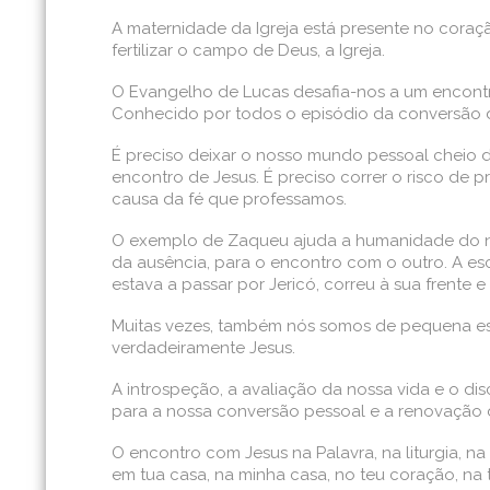
A maternidade da Igreja está presente no cora
fertilizar o campo de Deus, a Igreja.
O Evangelho de Lucas desafia-nos a um encontr
Conhecido por todos o episódio da conversão de
É preciso deixar o nosso mundo pessoal cheio de
encontro de Jesus. É preciso correr o risco de p
causa da fé que professamos.
O exemplo de Zaqueu ajuda a humanidade do noss
da ausência, para o encontro com o outro. A esc
estava a passar por Jericó, correu à sua frente 
Muitas vezes, também nós somos de pequena esta
verdadeiramente Jesus.
A introspeção, a avaliação da nossa vida e o d
para a nossa conversão pessoal e a renovação d
O encontro com Jesus na Palavra, na liturgia, na
em tua casa, na minha casa, no teu coração, na t