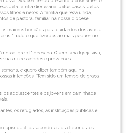
na nossa Diocese. Tendo presente o ensinamento
us pela família diocesana, pelos casais, pelos
sos filhos e netos. A família que reza unida,
tos de pastoral familiar na nossa diocese.
o as maiores bênçãos para cuidardes dos avós e
Jesus: “Tudo o que fizerdes ao mais pequenino
 nossa Igreja Diocesana. Quero uma Igreja viva,
as suas necessidades e provações.
ta semana, e quero dizer também aqui na
vossas intenções. “Tem sido um tempo de graça
nças, os adolescentes e os jovens em caminhada
aís.
tes, os refugiados, as instituições públicas e
io episcopal, os sacerdotes, os diáconos, os