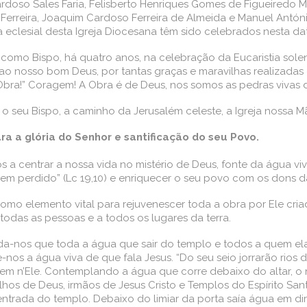
doso Sales Faria, Felisberto Henriques Gomes de Figueiredo M
 Ferreira, Joaquim Cardoso Ferreira de Almeida e Manuel Antóni
 eclesial desta Igreja Diocesana têm sido celebrados nesta dat
como Bispo, há quatro anos, na celebração da Eucaristia sole
ao nosso bom Deus, por tantas graças e maravilhas realizadas
Obra!” Coragem! A Obra é de Deus, nos somos as pedras vivas
 o seu Bispo, a caminho da Jerusalém celeste, a Igreja nossa M
a a glória do Senhor e santificação do seu Povo.
a centrar a nossa vida no mistério de Deus, fonte da água viv
em perdido” (Lc 19,10) e enriquecer o seu povo com os dons d
mo elemento vital para rejuvenescer toda a obra por Ele criad
todas as pessoas e a todos os lugares da terra.
corda-nos que toda a água que sair do templo e todos a quem ela
s a água viva de que fala Jesus. “Do seu seio jorrarão rios de á
em n’Ele. Contemplando a água que corre debaixo do altar, o 
lhos de Deus, irmãos de Jesus Cristo e Templos do Espírito S
entrada do templo. Debaixo do limiar da porta saía água em di