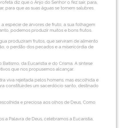
rofeta diz que o Anjo do Senhor o fez sair, para,
mar, para que as suas águas se tornem salubres.
a espécie de árvores de fruto, a sua folhagem
anto, podemos produzir muitos e bons frutos.
gua produziram frutos, que serviram de alimento
ão, o perdão dos pecados e a misericórdia de
Batismo, da Eucaristia e do Crisma. A síntese
jetivos que nos propusemos alcançar.
dra viva rejeitada pelos homens, mas escolhida e
ara constituirdes um sacerdócio santo, destinado
 escolhida e preciosa aos olhos de Deus. Como
 a Palavra de Deus, celebramos a Eucaristia,