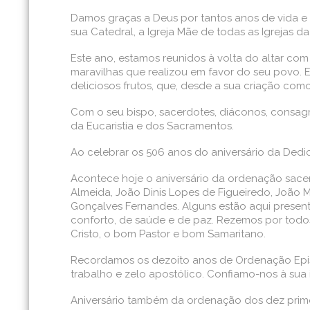
Damos graças a Deus por tantos anos de vida e de
sua Catedral, a Igreja Mãe de todas as Igrejas d
Este ano, estamos reunidos à volta do altar com
maravilhas que realizou em favor do seu povo. E
deliciosos frutos, que, desde a sua criação como
Com o seu bispo, sacerdotes, diáconos, consagra
da Eucaristia e dos Sacramentos.
Ao celebrar os 506 anos do aniversário da Ded
Acontece hoje o aniversário da ordenação sacer
Almeida, João Dinis Lopes de Figueiredo, João 
Gonçalves Fernandes. Alguns estão aqui present
conforto, de saúde e de paz. Rezemos por todos
Cristo, o bom Pastor e bom Samaritano.
Recordamos os dezoito anos de Ordenação Episc
trabalho e zelo apostólico. Confiamo-nos à sua 
Aniversário também da ordenação dos dez prime