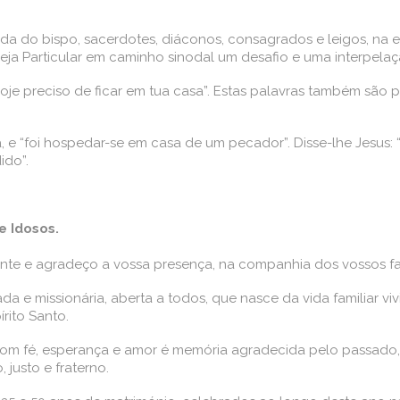
ida do bispo, sacerdotes, diáconos, consagrados e leigos, na
reja Particular em caminho sinodal um desafio e uma interpelaç
je preciso de ficar em tua casa”. Estas palavras também são p
 e “foi hospedar-se em casa de um pecador”. Disse-lhe Jesus: “
ido”.
e Idosos.
ente e agradeço a vossa presença, na companhia dos vossos fa
a e missionária, aberta a todos, que nasce da vida familiar 
rito Santo.
com fé, esperança e amor é memória agradecida pelo passado
justo e fraterno.