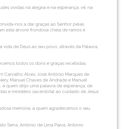
des vividas na alegria e na esperança, vê, na
 convida-nos a dar graças ao Senhor pelas
tam esta árvore frondosa cheia de ramos e
a vida de Deus ao seu povo, através da Palavra,
ecemos todos os dons e graças recebidas.
im Carvalho Alves, José António Marques de
s Nery, Manuel Chaves de Andrade e Manuel
, a quem dirijo uma palavra de esperança, de
das e ministério sacerdotal ao cuidado de Jesus
 saudosa memória, a quem agradecemos o seu
o Serra, António de Lima Paiva, António