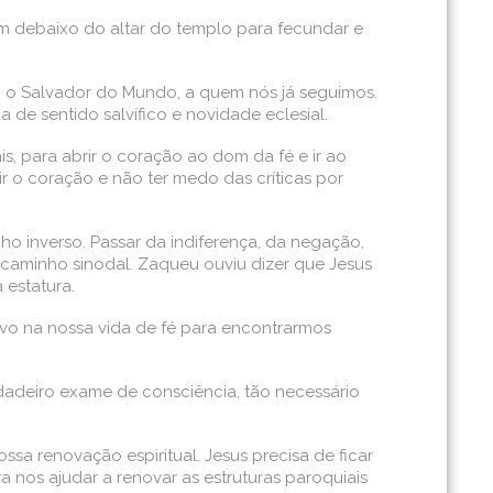
m debaixo do altar do templo para fecundar e
 o Salvador do Mundo, a quem nós já seguimos.
e sentido salvífico e novidade eclesial.
, para abrir o coração ao dom da fé e ir ao
rir o coração e não ter medo das críticas por
o inverso. Passar da indiferença, da negação,
 caminho sinodal. Zaqueu ouviu dizer que Jesus
 estatura.
ivo na nossa vida de fé para encontrarmos
rdadeiro exame de consciência, tão necessário
ssa renovação espiritual. Jesus precisa de ficar
a nos ajudar a renovar as estruturas paroquiais