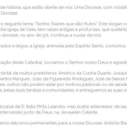
 história, que estão diante de nós. Uma Diocese, com vicissitu
a Diocese.
 o seguinte lema: “Sonho: Raízes que dão frutos”. Este slogan
sta Igreja de Viseu tem raízes antigas e profundas, que susten
 diocese, no ano de 571, continua a cuidar de nós.
dos e leigos, a Igreja, animada pelo Espírito Santo, comunica 
icação desta Catedral, louvamos o Senhor nosso Deus e agrad
dotal de muitos presbíteros: Américo da Cunha Duarte, Joaqu
Martins Marques, João de Figueiredo Rodrigues, José de Seixa
es, outros não podem estar por motivos pastorais ou de saúde
, pelas suas famílias e comunidades, e entreguemos as suas vi
opal de D. Ilídio Pinto Leandro, meu ilustre antecessor, de
intercessão junto de Deus, na Jerusalém Celeste.
iros diáconos permanentes para a nossa Diocese: António Beat