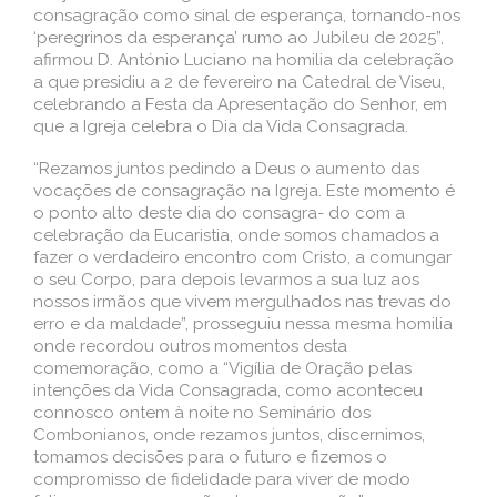
consagração como sinal de esperança, tornando-nos
‘peregrinos da esperança’ rumo ao Jubileu de 2025”,
afirmou D. António Luciano na homilia da celebração
a que presidiu a 2 de fevereiro na Catedral de Viseu,
celebrando a Festa da Apresentação do Senhor, em
que a Igreja celebra o Dia da Vida Consagrada.
“Rezamos juntos pedindo a Deus o aumento das
vocações de consagração na Igreja. Este momento é
o ponto alto deste dia do consagra- do com a
celebração da Eucaristia, onde somos chamados a
fazer o verdadeiro encontro com Cristo, a comungar
o seu Corpo, para depois levarmos a sua luz aos
nossos irmãos que vivem mergulhados nas trevas do
erro e da maldade”, prosseguiu nessa mesma homilia
onde recordou outros momentos desta
comemoração, como a “Vigília de Oração pelas
intenções da Vida Consagrada, como aconteceu
connosco ontem à noite no Seminário dos
Combonianos, onde rezamos juntos, discernimos,
tomamos decisões para o futuro e fizemos o
compromisso de fidelidade para viver de modo