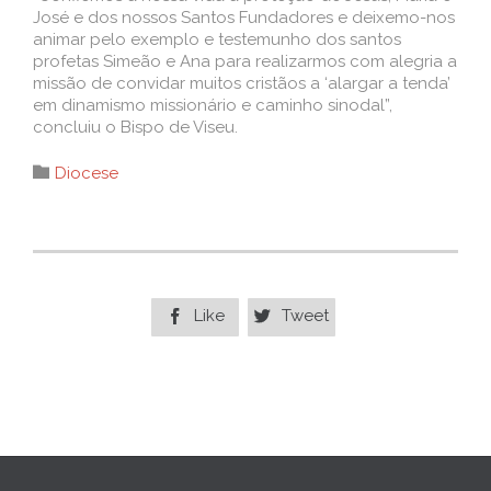
José e dos nossos Santos Fundadores e deixemo-nos
animar pelo exemplo e testemunho dos santos
profetas Simeão e Ana para realizarmos com alegria a
missão de convidar muitos cristãos a ‘alargar a tenda’
em dinamismo missionário e caminho sinodal”,
concluiu o Bispo de Viseu.
Category

Diocese
Like
Tweet

