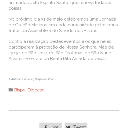
animados pelo Espírito Santo, que renova todas as
coisas.
No próximo dia 31 de maio celebremos uma Jornada
de Oração Mariana em cada comunidade pelos bons
frutos da Assembleia do Sínodo dos Bispos.
Confio a realização destes eventos e os que neles
participarem à proteção de Nossa Senhora, Mãe da
Igreja, de São José, de São Teotónio, de São Nuno
Álvares Pereira e da Beata Rita Amada de Jesus.
† António Luciano, Bispo de Viseu
Category

Bispo
,
Diocese
Like
Tweet

