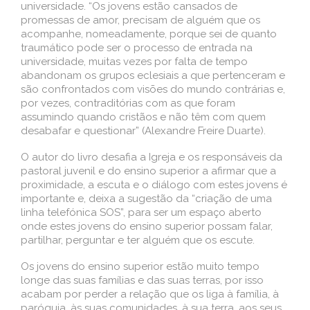
universidade. “Os jovens estão cansados de
promessas de amor, precisam de alguém que os
acompanhe, nomeadamente, porque sei de quanto
traumático pode ser o processo de entrada na
universidade, muitas vezes por falta de tempo
abandonam os grupos eclesiais a que pertenceram e
são confrontados com visões do mundo contrárias e,
por vezes, contraditórias com as que foram
assumindo quando cristãos e não têm com quem
desabafar e questionar” (Alexandre Freire Duarte).
O autor do livro desafia a Igreja e os responsáveis da
pastoral juvenil e do ensino superior a afirmar que a
proximidade, a escuta e o diálogo com estes jovens é
importante e, deixa a sugestão da “criação de uma
linha telefónica SOS”, para ser um espaço aberto
onde estes jovens do ensino superior possam falar,
partilhar, perguntar e ter alguém que os escute.
Os jovens do ensino superior estão muito tempo
longe das suas famílias e das suas terras, por isso
acabam por perder a relação que os liga à família, à
paróquia, às suas comunidades, à sua terra, aos seus