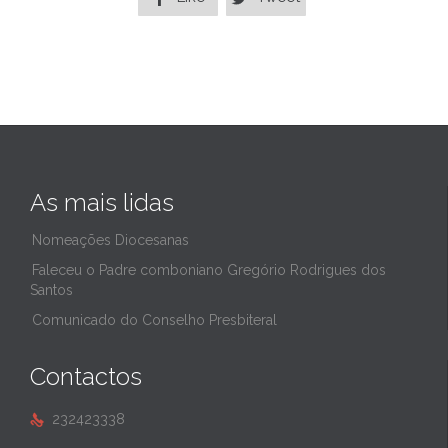
As mais lidas
Nomeações Diocesanas
Faleceu o Padre comboniano Gregório Rodrigues dos
Santos
Comunicado do Conselho Presbiteral
Contactos
232423338
