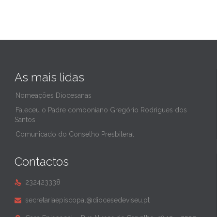
As mais lidas
Nomeações Diocesanas
Faleceu o Padre comboniano Gregório Rodrigues dos
Santos
Comunicado do Conselho Presbiteral
Contactos
232423338

secretariaepiscopal@diocesedeviseu.pt
