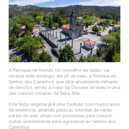
A Paróquia de Romãs, no concelho de Sátão, vai
receber este domingo, dia 26 de maio, a Romaria do
Senhor dos Caminhos, que atrai anualmente milhares
de devotos, sendo a maior da Diocese de Viseu e uma
das maiores romarias da Beira Alta.
Esta festa religiosa já é uma tradição com muitos anos
de existência, atraindo pessoas oriundas de várias
partes do país, umas com promessas para cumprir,
outras simplesmente para agradecer ao Senhor dos
Caminhos.