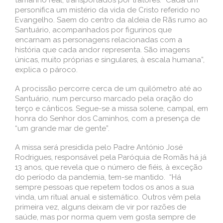
tamanho real, transportados por tratores. “Cada um
personifica um mistério da vida de Cristo referido no
Evangelho. Saem do centro da aldeia de Rãs rumo ao
Santuário, acompanhados por figurinos que
encarnam as personagens relacionadas com a
história que cada andor representa. São imagens
únicas, muito próprias e singulares, à escala humana”,
explica o pároco.
A procissão percorre cerca de um quilómetro até ao
Santuário, num percurso marcado pela oração do
terço e cânticos. Segue-se a missa solene, campal, em
honra do Senhor dos Caminhos, com a presença de
“um grande mar de gente”.
A missa será presidida pelo Padre António José
Rodrigues, responsável pela Paróquia de Romãs há já
13 anos, que revela que o número de fiéis, à exceção
do período da pandemia, tem-se mantido. “Há
sempre pessoas que repetem todos os anos a sua
vinda, um ritual anual e sistemático. Outros vêm pela
primeira vez, alguns deixam de vir por razões de
saúde, mas por norma quem vem gosta sempre de