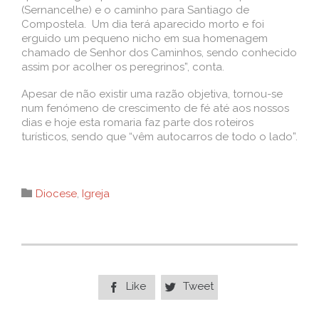
(Sernancelhe) e o caminho para Santiago de
Compostela. Um dia terá aparecido morto e foi
erguido um pequeno nicho em sua homenagem
chamado de Senhor dos Caminhos, sendo conhecido
assim por acolher os peregrinos”, conta.
Apesar de não existir uma razão objetiva, tornou-se
num fenómeno de crescimento de fé até aos nossos
dias e hoje esta romaria faz parte dos roteiros
turísticos, sendo que “vêm autocarros de todo o lado”.
Category

Diocese
,
Igreja
Like
Tweet

