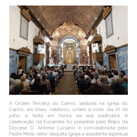
A Ordem Terceira do Carmo, sediada na Igreja do
Carmo, em Viseu, celebrou, ontem à noite, dia 16 de
julho, a festa em honra da sua padroeira. A
celebração da Eucaristia foi presidida pelo Bispo da
Diocese, D. António Luciano, e concelebrada pelo
Padre Mota, reitor daquela Igreja e assistente espiritual