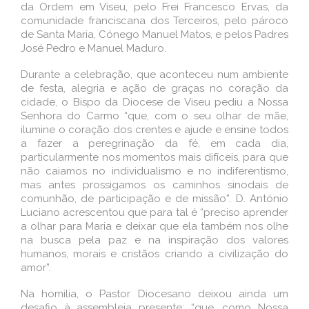
da Ordem em Viseu, pelo Frei Francesco Ervas, da
comunidade franciscana dos Terceiros, pelo pároco
de Santa Maria, Cónego Manuel Matos, e pelos Padres
José Pedro e Manuel Maduro.
Durante a celebração, que aconteceu num ambiente
de festa, alegria e ação de graças no coração da
cidade, o Bispo da Diocese de Viseu pediu a Nossa
Senhora do Carmo “que, com o seu olhar de mãe,
ilumine o coração dos crentes e ajude e ensine todos
a fazer a peregrinação da fé, em cada dia,
particularmente nos momentos mais difíceis, para que
não caiamos no individualismo e no indiferentismo,
mas antes prossigamos os caminhos sinodais de
comunhão, de participação e de missão”. D. António
Luciano acrescentou que para tal é “preciso aprender
a olhar para Maria e deixar que ela também nos olhe
na busca pela paz e na inspiração dos valores
humanos, morais e cristãos criando a civilização do
amor”.
Na homilia, o Pastor Diocesano deixou ainda um
desafio à assembleia presente: “que, como Nossa