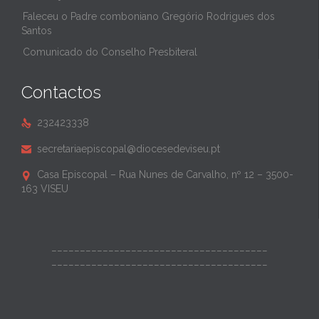
Faleceu o Padre comboniano Gregório Rodrigues dos
Santos
Comunicado do Conselho Presbiteral
Contactos
232423338

secretariaepiscopal@diocesedeviseu.pt

Casa Episcopal – Rua Nunes de Carvalho, nº 12 – 3500-

163 VISEU
______________________________________
______________________________________