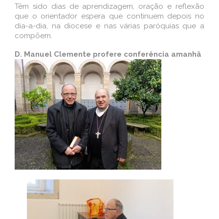
Têm sido dias de aprendizagem, oração e reflexão
que o orientador espera que continuem depois no
dia-a-dia, na diocese e nas várias paróquias que a
compõem.
D. Manuel Clemente
profere conferência amanhã