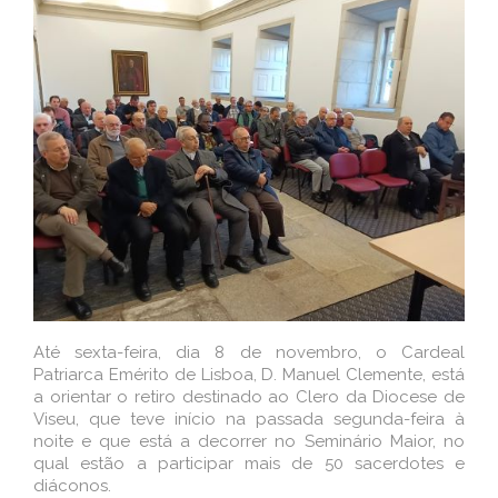
Até sexta-feira, dia 8 de novembro, o Cardeal
Patriarca Emérito de Lisboa, D. Manuel Clemente, está
a orientar o retiro destinado ao Clero da Diocese de
Viseu, que teve início na passada segunda-feira à
noite e que está a decorrer no Seminário Maior, no
qual estão a participar mais de 50 sacerdotes e
diáconos.