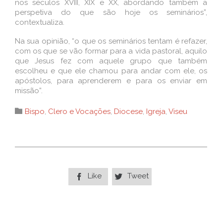
nos séculos XVIII, XIX e XX, abordando também a
perspetiva do que são hoje os seminários”,
contextualiza.
Na sua opinião, “o que os seminários tentam é refazer,
com os que se vão formar para a vida pastoral, aquilo
que Jesus fez com aquele grupo que também
escolheu e que ele chamou para andar com ele, os
apóstolos, para aprenderem e para os enviar em
missão”.
Category

Bispo
,
Clero e Vocações
,
Diocese
,
Igreja
,
Viseu
Like
Tweet

