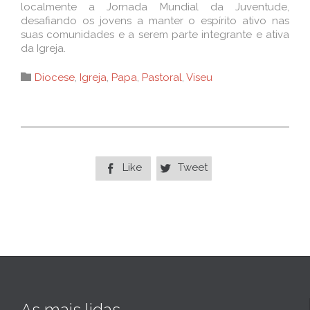
localmente a Jornada Mundial da Juventude,
desafiando os jovens a manter o espírito ativo nas
suas comunidades e a serem parte integrante e ativa
da Igreja.
Category

Diocese
,
Igreja
,
Papa
,
Pastoral
,
Viseu
Like
Tweet


As mais lidas