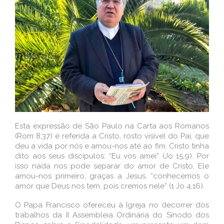
Esta expressão de São Paulo na Carta aos Romanos
(Rom 8,37) é referida a Cristo, rosto visível do Pai, que
deu a vida por nós e amou-nos até ao fim. Cristo tinha
dito aos seus discípulos: “Eu vos amei” (Jo 15,9). Por
isso nada nos pode separar do amor de Cristo, Ele
amou-nos primeiro, graças a Jesus, “conhecemos o
amor que Deus nos tem, pois cremos nele” (1 Jo 4,16).
O Papa Francisco ofereceu à Igreja no decorrer dos
trabalhos da II Assembleia Ordinária do Sínodo dos