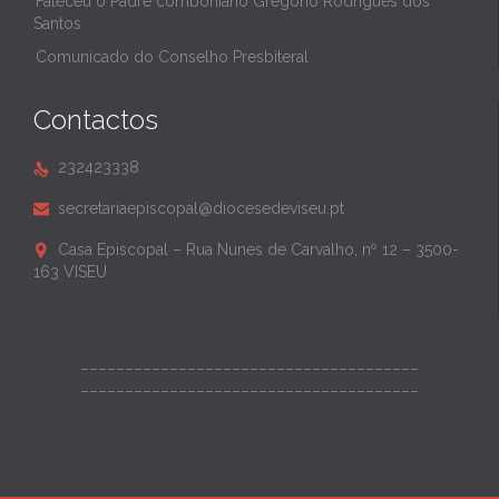
Faleceu o Padre comboniano Gregório Rodrigues dos
Santos
Comunicado do Conselho Presbiteral
Contactos
232423338

secretariaepiscopal@diocesedeviseu.pt

Casa Episcopal – Rua Nunes de Carvalho, nº 12 – 3500-

163 VISEU
______________________________________
______________________________________