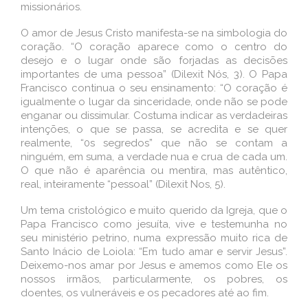
missionários.
O amor de Jesus Cristo manifesta-se na simbologia do
coração. “O coração aparece como o centro do
desejo e o lugar onde são forjadas as decisões
importantes de uma pessoa” (Dilexit Nós, 3). O Papa
Francisco continua o seu ensinamento: “O coração é
igualmente o lugar da sinceridade, onde não se pode
enganar ou dissimular. Costuma indicar as verdadeiras
intenções, o que se passa, se acredita e se quer
realmente, “0s segredos” que não se contam a
ninguém, em suma, a verdade nua e crua de cada um.
O que não é aparência ou mentira, mas autêntico,
real, inteiramente “pessoal” (Dilexit Nos, 5).
Um tema cristológico e muito querido da Igreja, que o
Papa Francisco como jesuíta, vive e testemunha no
seu ministério petrino, numa expressão muito rica de
Santo Inácio de Loiola: “Em tudo amar e servir Jesus”.
Deixemo-nos amar por Jesus e amemos como Ele os
nossos irmãos, particularmente, os pobres, os
doentes, os vulneráveis e os pecadores até ao fim.