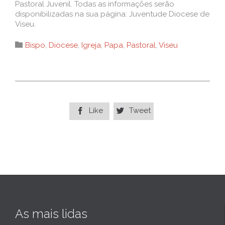
Pastoral Juvenil. Todas as informações serão
disponibilizadas na sua página: Juventude Diocese de
Viseu.
Category

Bispo
,
Diocese
,
Igreja
,
Papa
,
Pastoral
,
Viseu
Like
Tweet


As mais lidas