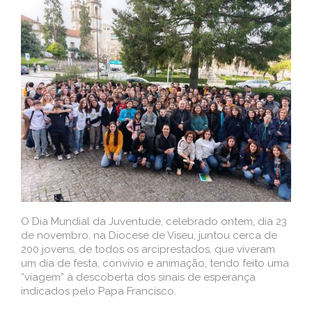
O Dia Mundial da Juventude, celebrado ontem, dia 23
de novembro, na Diocese de Viseu, juntou cerca de
200 jovens, de todos os arciprestados, que viveram
um dia de festa, convívio e animação, tendo feito uma
“viagem” à descoberta dos sinais de esperança
indicados pelo Papa Francisco.