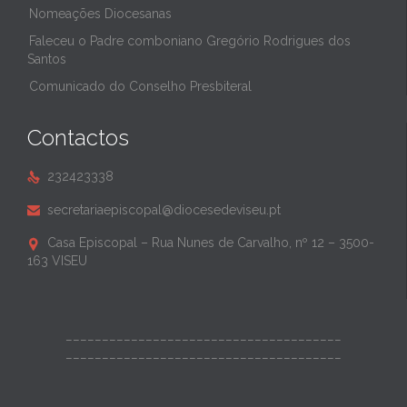
Nomeações Diocesanas
Faleceu o Padre comboniano Gregório Rodrigues dos
Santos
Comunicado do Conselho Presbiteral
Contactos
232423338

secretariaepiscopal@diocesedeviseu.pt

Casa Episcopal – Rua Nunes de Carvalho, nº 12 – 3500-

163 VISEU
______________________________________
______________________________________