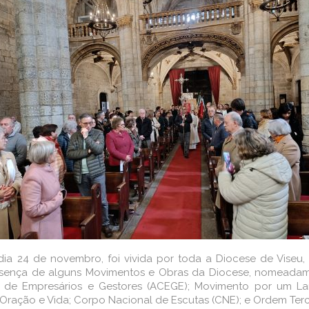
dia 24 de novembro, foi vivida por toda a Diocese de Viseu,
esença de alguns Movimentos e Obras da Diocese, nomeadam
 de Empresários e Gestores (ACEGE); Movimento por um Lar 
Oração e Vida; Corpo Nacional de Escutas (CNE); e Ordem Ter