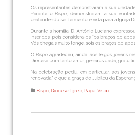
Os representantes demonstraram a sua unidade
Perante o Bispo, demonstraram a sua vontade
pretendendo ser fermento e vida para a Igreja D
Durante a homilia, D. António Luciano expres
inseridos, pois considera-os “os braços do apos
Vós chegais muito longe, sois os braços do apos
O Bispo agradeceu, ainda, aos leigos, jovens m
Diocese com tanto amor, generosidade, gratuitid
Na celebração pediu, em particular, aos jove
renovada” e que a graça do Jubileu da Esperan
Category

Bispo
,
Diocese
,
Igreja
,
Papa
,
Viseu