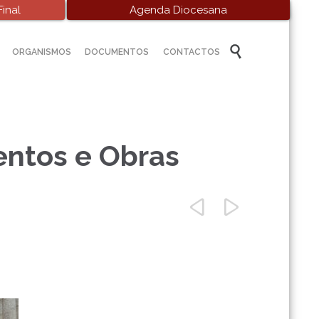
inal
Agenda Diocesana
Skip

ORGANISMOS
DOCUMENTOS
CONTACTOS
to
content
entos e Obras

