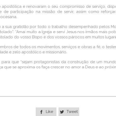
 apostólica e renovaram o seu compromisso de serviço, disp
 de participação na missão de servir, assim como reforça
iocesana.
sou a sua gratidão por todo o trabalho desempenhado pelos 
tolado”. “Amai muito a Igreja e servi Jesus nos irmãos mais 
tolado do vosso Bispo e dos vossos párocos em muitos lugares”
embros de todos os movimentos, serviços e obras a fé, o test
ade e zelo apostólico e missionário.
ns para que “sejam protagonistas da construção de um mundo
ça que se aproxima os faça crescer no amor a Deus e ao próxi
Like
Tweet

