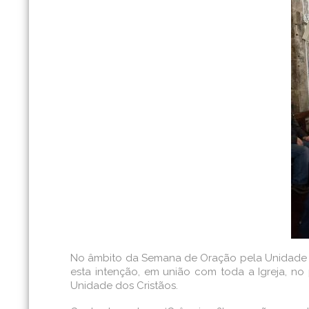
No âmbito da Semana de Oração pela Unidade dos
esta intenção, em união com toda a Igreja, no
Unidade dos Cristãos.