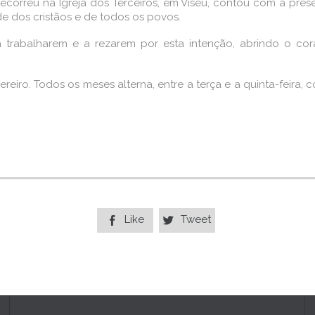
decorreu na Igreja dos Terceiros, em Viseu, contou com a pres
e dos cristãos e de todos os povos.
 trabalharem e a rezarem por esta intenção, abrindo o cora
reiro. Todos os meses alterna, entre a terça e a quinta-feira, c
Like
Tweet

