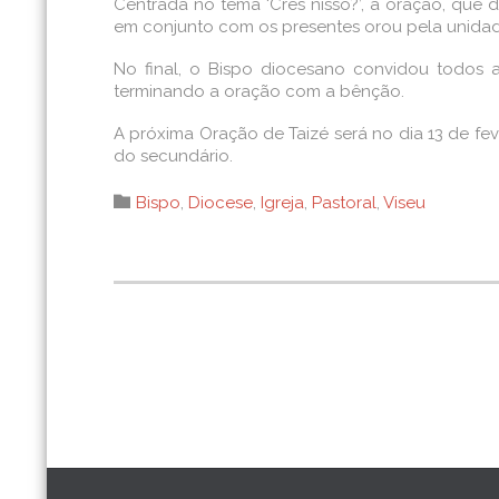
Centrada no tema ‘Crês nisso?’, a oração, que 
em conjunto com os presentes orou pela unidad
No final, o Bispo diocesano convidou todos a
terminando a oração com a bênção.
A próxima Oração de Taizé será no dia 13 de feve
do secundário.
Category

Bispo
,
Diocese
,
Igreja
,
Pastoral
,
Viseu