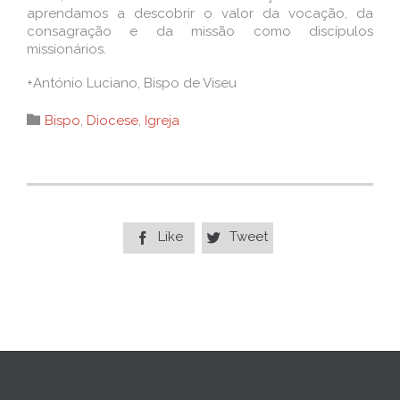
aprendamos a descobrir o valor da vocação, da
consagração e da missão como discípulos
missionários.
+António Luciano, Bispo de Viseu
Category

Bispo
,
Diocese
,
Igreja
Like
Tweet

