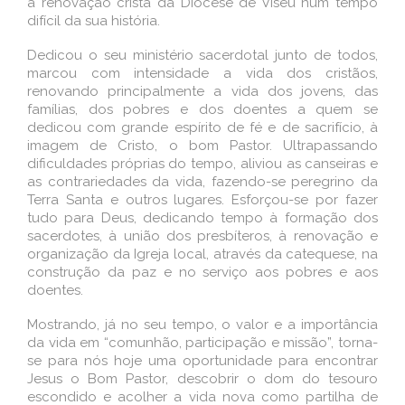
a renovação cristã da Diocese de Viseu num tempo
difícil da sua história.
Dedicou o seu ministério sacerdotal junto de todos,
marcou com intensidade a vida dos cristãos,
renovando principalmente a vida dos jovens, das
famílias, dos pobres e dos doentes a quem se
dedicou com grande espírito de fé e de sacrifício, à
imagem de Cristo, o bom Pastor. Ultrapassando
dificuldades próprias do tempo, aliviou as canseiras e
as contrariedades da vida, fazendo-se peregrino da
Terra Santa e outros lugares. Esforçou-se por fazer
tudo para Deus, dedicando tempo à formação dos
sacerdotes, à união dos presbíteros, à renovação e
organização da Igreja local, através da catequese, na
construção da paz e no serviço aos pobres e aos
doentes.
Mostrando, já no seu tempo, o valor e a importância
da vida em “comunhão, participação e missão”, torna-
se para nós hoje uma oportunidade para encontrar
Jesus o Bom Pastor, descobrir o dom do tesouro
escondido e acolher a vida nova como partilha de