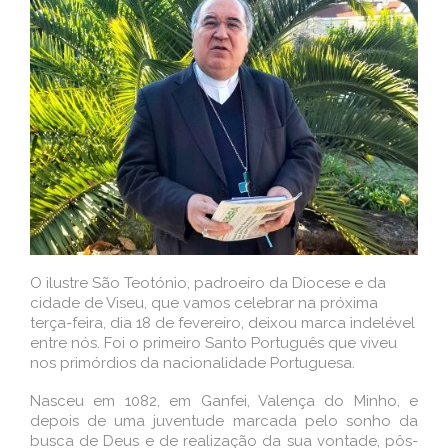
O ilustre São Teotónio, padroeiro da Diocese e da
cidade de Viseu, que vamos celebrar na próxima
terça-feira, dia 18 de fevereiro, deixou marca indelével
entre nós. Foi o primeiro Santo Português que viveu
nos primórdios da nacionalidade Portuguesa.
Nasceu em 1082, em Ganfei, Valença do Minho, e
depois de uma juventude marcada pelo sonho da
busca de Deus e de realização da sua vontade, pôs-