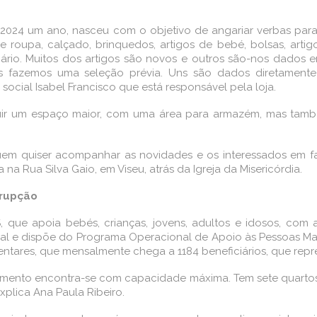
 2024 um ano, nasceu com o objetivo de angariar verbas par
roupa, calçado, brinquedos, artigos de bebé, bolsas, artigos
rio. Muitos dos artigos são novos e outros são-nos dados
 fazemos uma seleção prévia. Uns são dados diretamente 
social Isabel Francisco que está responsável pela loja.
r um espaço maior, com uma área para armazém, mas também 
em quiser acompanhar as novidades e os interessados em faz
 na Rua Silva Gaio, em Viseu, atrás da Igreja da Misericórdia.
rrupção
, que apoia bebés, crianças, jovens, adultos e idosos, com
Social e dispõe do Programa Operacional de Apoio às Pessoas 
entares, que mensalmente chega a 1184 beneficiários, que repr
mento encontra-se com capacidade máxima. Tem sete quarto
xplica Ana Paula Ribeiro.