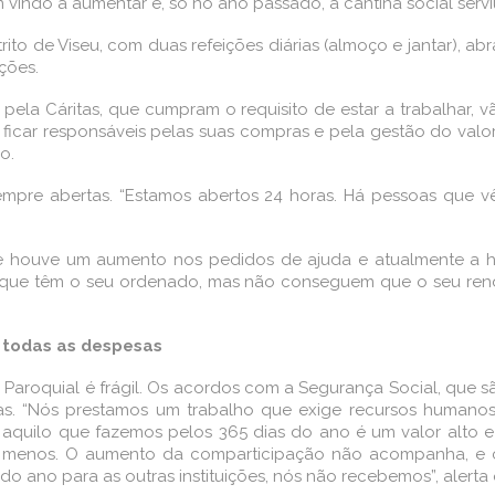
vindo a aumentar e, só no ano passado, a cantina social servi
istrito de Viseu, com duas refeições diárias (almoço e jantar)
ções.
pela Cáritas, que cumpram o requisito de estar a trabalhar,
o ficar responsáveis pelas suas compras e pela gestão do val
o.
 sempre abertas. “Estamos abertos 24 horas. Há pessoas que v
e houve um aumento nos pedidos de ajuda e atualmente a h
 que têm o seu ordenado, mas não conseguem que o seu rendim
 todas as despesas
Paroquial é frágil. Os acordos com a Segurança Social, que são
as. “Nós prestamos um trabalho que exige recursos humanos 
s aquilo que fazemos pelos 365 dias do ano é um valor alto 
menos. O aumento da comparticipação não acompanha, e c
o ano para as outras instituições, nós não recebemos”, alerta