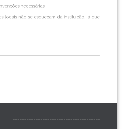
ervenções necessárias.
 locais não se esqueçam da instituição, já que
______________________________________
______________________________________