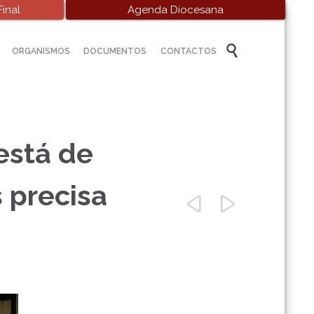
inal
Agenda Diocesana
Skip

ORGANISMOS
DOCUMENTOS
CONTACTOS
to
content
está de
 precisa

