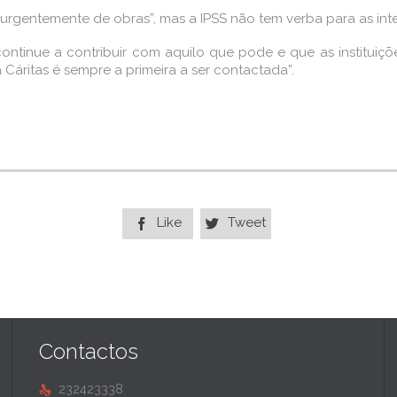
ar urgentemente de obras”, mas a IPSS não tem verba para as int
tinue a contribuir com aquilo que pode e que as instituições
 Cáritas é sempre a primeira a ser contactada”.
Like
Tweet


Contactos
232423338
