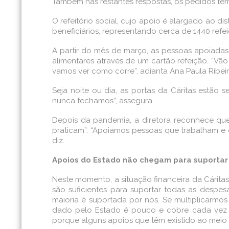
Também nas restantes respostas, os pedidos têm 
O refeitório social, cujo apoio é alargado ao d
beneficiários, representando cerca de 1440 refei
A partir do mês de março, as pessoas apoiadas 
alimentares através de um cartão refeição. “Vã
vamos ver como corre”, adianta Ana Paula Ribeir
Seja noite ou dia, as portas da Cáritas estão
nunca fechamos”, assegura.
Depois da pandemia, a diretora reconhece qu
praticam”. “Apoiamos pessoas que trabalham e
diz.
Apoios do Estado não chegam para suportar
Neste momento, a situação financeira da Cáritas 
são suficientes para suportar todas as despes
maioria é suportada por nós. Se multiplicarmo
dado pelo Estado é pouco e cobre cada vez 
porque alguns apoios que têm existido ao meio d