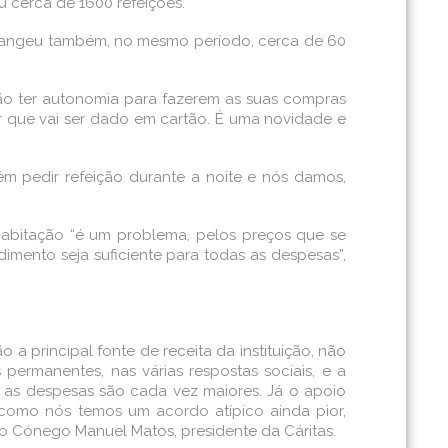
u cerca de 1600 refeições.
, abrangeu também, no mesmo período, cerca de 60
 vão ter autonomia para fazerem as suas compras
or que vai ser dado em cartão. É uma novidade e
êm pedir refeição durante a noite e nós damos,
abitação “é um problema, pelos preços que se
ento seja suficiente para todas as despesas”,
 a principal fonte de receita da instituição, não
permanentes, nas várias respostas sociais, e a
e as despesas são cada vez maiores. Já o apoio
omo nós temos um acordo atípico ainda pior,
 o Cónego Manuel Matos, presidente da Cáritas.