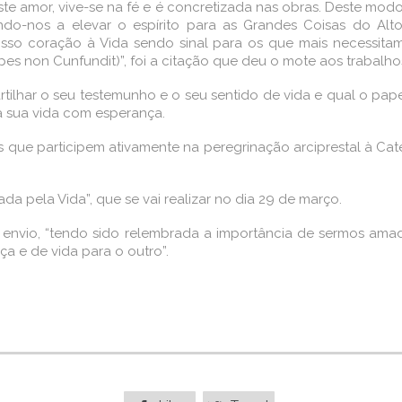
este amor, vive-se na fé e é concretizada nas obras. Deste mo
o-nos a elevar o espírito para as Grandes Coisas do Alto
so coração à Vida sendo sinal para os que mais necessitam 
Spes non Cunfundit)”, foi a citação que deu o mote aos trabalho
rtilhar o seu testemunho e o seu sentido de vida e qual o pap
a sua vida com esperança.
es que participem ativamente na peregrinação arciprestal à 
a pela Vida”, que se vai realizar no dia 29 de março.
nvio, “tendo sido relembrada a importância de sermos amado
ça e de vida para o outro”.