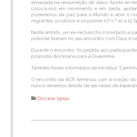
enraizada na ressurreição de Jesus, funda-se n
coloca-nos em movimento e em saída, ajudand
poderemos ser paz para o Mundo e abrir o nos
migrantes, os idosos e os pobres (cf n.º 10 a 15 
Neste âmbito, um ex-recluso foi convidado a pa
prisional tiveram no seu encontro com Deus e n
Durante o encontro, foi pedido aos participant
proposta diocesana para a Quaresma.
Também foram informados da iniciativa “Caminhad
O encontro da ACR terminou com a oração do e
nunca devemos desistir de ser raízes de esperan
Category

Diocese
,
Igreja