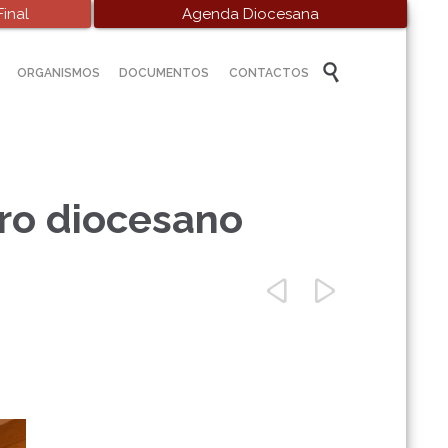
inal
Agenda Diocesana
Skip

ORGANISMOS
DOCUMENTOS
CONTACTOS
to
content
ro diocesano

