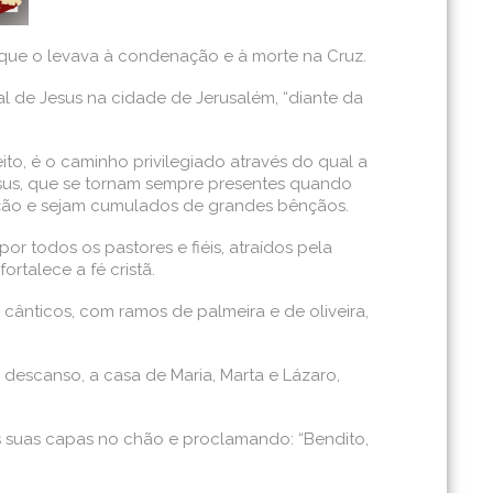
que o levava à condenação e à morte na Cruz.
al de Jesus na cidade de Jerusalém, “diante da
to, é o caminho privilegiado através do qual a
 Jesus, que se tornam sempre presentes quando
vação e sejam cumulados de grandes bênçãos.
or todos os pastores e fiéis, atraídos pela
ortalece a fé cristã.
cânticos, com ramos de palmeira e de oliveira,
 e descanso, a casa de Maria, Marta e Lázaro,
s suas capas no chão e proclamando: “Bendito,