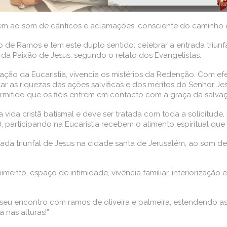
ém ao som de cânticos e aclamações, consciente do caminho 
 de Ramos e tem este duplo sentido: celebrar a entrada triunf
 da Paixão de Jesus, segundo o relato dos Evangelistas.
o da Eucaristia, vivencia os mistérios da Redenção. Com efei
ançar as riquezas das ações salvíficas e dos méritos do Senhor
ermitido que os fiéis entrem em contacto com a graça da sal
vida cristã batismal e deve ser tratada com toda a solicitude, p
), participando na Eucaristia recebem o alimento espiritual que f
a triunfal de Jesus na cidade santa de Jerusalém, ao som de 
himento, espaço de intimidade, vivência familiar, interiorização
seu encontro com ramos de oliveira e palmeira, estendendo a
nas alturas!”