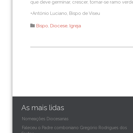
que deve germinar, crescer, tornar-se ramo verde 
+António Luciano, Bispo de Viseu
Category

Bispo
,
Diocese
,
Igreja
As mais lidas
Nomeações Diocesanas
Faleceu o Padre comboniano Gregório Rodrigues dos