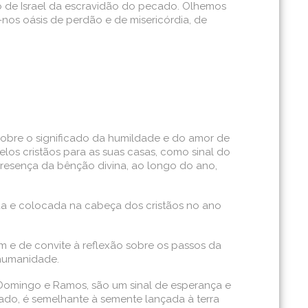
vo de Israel da escravidão do pecado. Olhemos
nos oásis de perdão e de misericórdia, de
ir sobre o significado da humildade e do amor de
los cristãos para as suas casas, como sinal do
presença da bênção divina, ao longo do ano,
da e colocada na cabeça dos cristãos no ano
m e de convite à reflexão sobre os passos da
 humanidade.
 Domingo e Ramos, são um sinal de esperança e
ado, é semelhante à semente lançada à terra