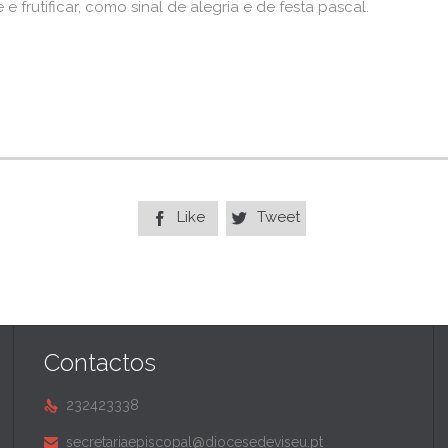
e frutificar, como sinal de alegria e de festa pascal.
Like
Tweet


Contactos
232423338

secretariaepiscopal@diocesedeviseu.pt
