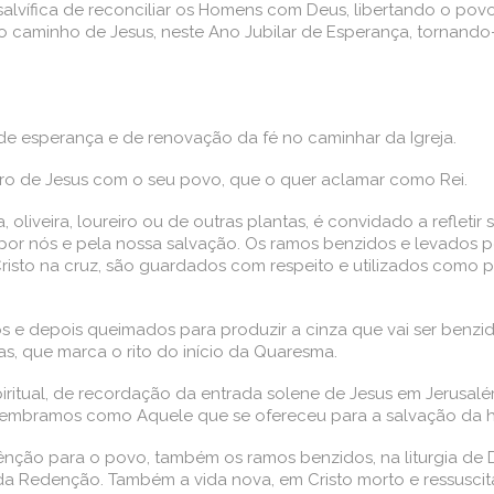
salvífica de reconciliar os Homens com Deus, libertando o po
 caminho de Jesus, neste Ano Jubilar de Esperança, tornando-
de esperança e de renovação da fé no caminhar da Igreja.
ro de Jesus com o seu povo, que o quer aclamar como Rei.
, oliveira, loureiro ou de outras plantas, é convidado a reflet
 por nós e pela nossa salvação. Os ramos benzidos e levados pe
Cristo na cruz, são guardados com respeito e utilizados como 
s e depois queimados para produzir a cinza que vai ser benzi
as, que marca o rito do início da Quaresma.
ritual, de recordação da entrada solene de Jesus em Jerusalé
, lembramos como Aquele que se ofereceu para a salvação da
bênção para o povo, também os ramos benzidos, na liturgia de
a Redenção. Também a vida nova, em Cristo morto e ressuscit