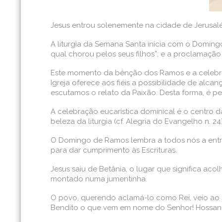
Jesus entrou solenemente na cidade de Jerusal
A liturgia da Semana Santa inicia com o Domingo
qual chorou pelos seus filhos”; e a proclamação
Este momento da bênção dos Ramos e a celebraçã
Igreja oferece aos fiéis a possibilidade de alc
escutamos o relato da Paixão. Desta forma, é p
A celebração eucarística dominical é o centro da 
beleza da liturgia (cf. Alegria do Evangelho n. 24
O Domingo de Ramos lembra a todos nós a entrad
para dar cumprimento às Escrituras.
Jesus saiu de Betânia, o lugar que significa acol
montado numa jumentinha.
O povo, querendo aclamá-lo como Rei, veio ao 
Bendito o que vem em nome do Senhor! Hossana 