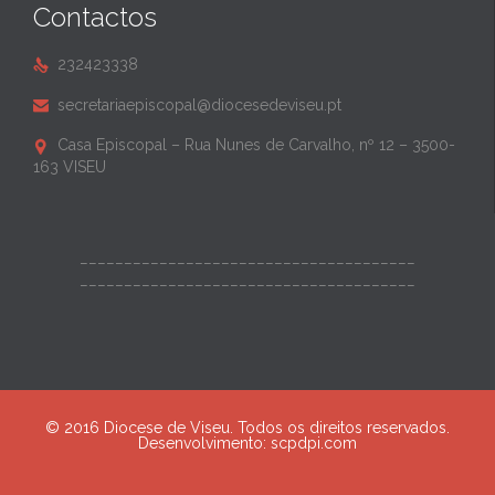
Contactos
232423338

secretariaepiscopal@diocesedeviseu.pt

Casa Episcopal – Rua Nunes de Carvalho, nº 12 – 3500-

163 VISEU
______________________________________
______________________________________
© 2016 Diocese de Viseu. Todos os direitos reservados.
Desenvolvimento:
scpdpi.com