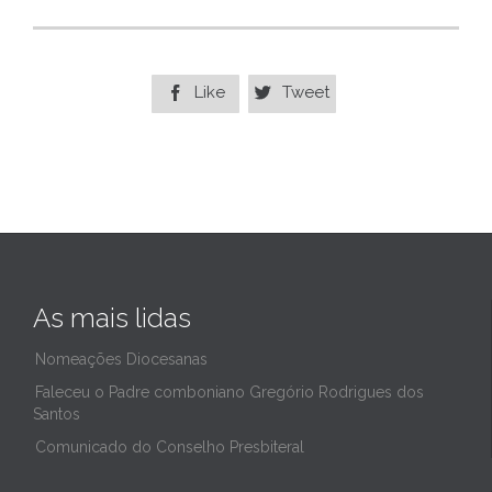
Like
Tweet


As mais lidas
Nomeações Diocesanas
Faleceu o Padre comboniano Gregório Rodrigues dos
Santos
Comunicado do Conselho Presbiteral