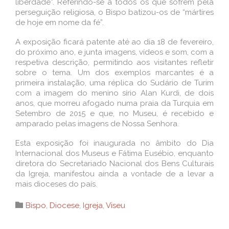
liberdade”. Referindo-se a todos os que sofrem pela
perseguição religiosa, o Bispo batizou-os de “mártires
de hoje em nome da fé”.
A exposição ficará patente até ao dia 18 de fevereiro,
do próximo ano, e junta imagens, vídeos e som, com a
respetiva descrição, permitindo aos visitantes refletir
sobre o tema. Um dos exemplos marcantes é a
primeira instalação, uma réplica do Sudário de Turim
com a imagem do menino sírio Alan Kurdi, de dois
anos, que morreu afogado numa praia da Turquia em
Setembro de 2015 e que, no Museu, é recebido e
amparado pelas imagens de Nossa Senhora.
Esta exposição foi inaugurada no âmbito do Dia
Internacional dos Museus e Fátima Eusébio, enquanto
diretora do Secretariado Nacional dos Bens Culturais
da Igreja, manifestou ainda a vontade de a levar a
mais dioceses do país.
Category

Bispo
,
Diocese
,
Igreja
,
Viseu