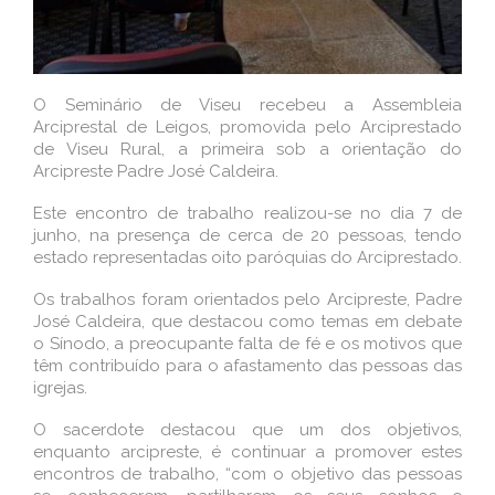
O Seminário de Viseu recebeu a Assembleia
Arciprestal de Leigos, promovida pelo Arciprestado
de Viseu Rural, a primeira sob a orientação do
Arcipreste Padre José Caldeira.
Este encontro de trabalho realizou-se no dia 7 de
junho, na presença de cerca de 20 pessoas, tendo
estado representadas oito paróquias do Arciprestado.
Os trabalhos foram orientados pelo Arcipreste, Padre
José Caldeira, que destacou como temas em debate
o Sínodo, a preocupante falta de fé e os motivos que
têm contribuído para o afastamento das pessoas das
igrejas.
O sacerdote destacou que um dos objetivos,
enquanto arcipreste, é continuar a promover estes
encontros de trabalho, “com o objetivo das pessoas