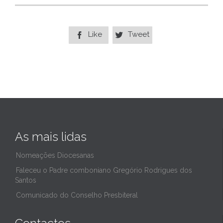
Like
Tweet


As mais lidas
Nomeações Diocesanas
Faleceu o Padre comboniano Gregório Rodrigues dos
Santos
Comunicado do Conselho Presbiteral