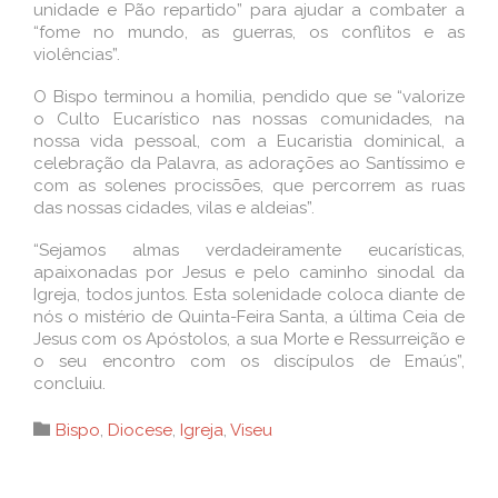
unidade e Pão repartido” para ajudar a combater a
“fome no mundo, as guerras, os conflitos e as
violências”.
O Bispo terminou a homilia, pendido que se “valorize
o Culto Eucarístico nas nossas comunidades, na
nossa vida pessoal, com a Eucaristia dominical, a
celebração da Palavra, as adorações ao Santíssimo e
com as solenes procissões, que percorrem as ruas
das nossas cidades, vilas e aldeias”.
“Sejamos almas verdadeiramente eucarísticas,
apaixonadas por Jesus e pelo caminho sinodal da
Igreja, todos juntos. Esta solenidade coloca diante de
nós o mistério de Quinta-Feira Santa, a última Ceia de
Jesus com os Apóstolos, a sua Morte e Ressurreição e
o seu encontro com os discípulos de Emaús”,
concluiu.
Category

Bispo
,
Diocese
,
Igreja
,
Viseu