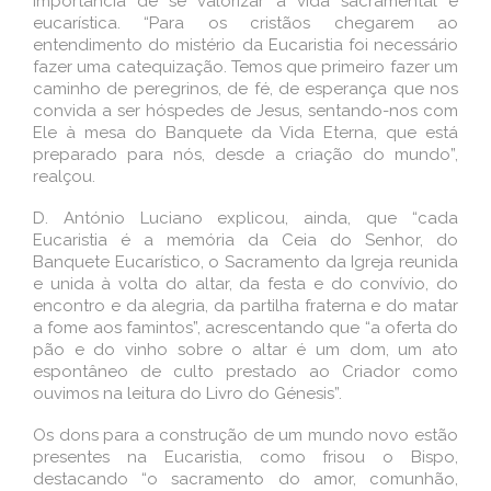
importância de se valorizar a vida sacramental e
eucarística. “Para os cristãos chegarem ao
entendimento do mistério da Eucaristia foi necessário
fazer uma catequização. Temos que primeiro fazer um
caminho de peregrinos, de fé, de esperança que nos
convida a ser hóspedes de Jesus, sentando-nos com
Ele à mesa do Banquete da Vida Eterna, que está
preparado para nós, desde a criação do mundo”,
realçou.
D. António Luciano explicou, ainda, que “cada
Eucaristia é a memória da Ceia do Senhor, do
Banquete Eucarístico, o Sacramento da Igreja reunida
e unida à volta do altar, da festa e do convívio, do
encontro e da alegria, da partilha fraterna e do matar
a fome aos famintos”, acrescentando que “a oferta do
pão e do vinho sobre o altar é um dom, um ato
espontâneo de culto prestado ao Criador como
ouvimos na leitura do Livro do Génesis”.
Os dons para a construção de um mundo novo estão
presentes na Eucaristia, como frisou o Bispo,
destacando “o sacramento do amor, comunhão,