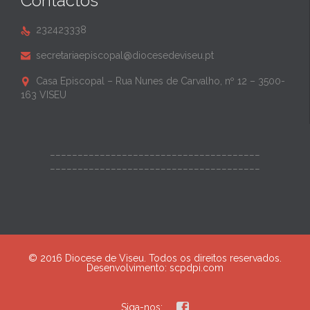
Contactos
232423338

secretariaepiscopal@diocesedeviseu.pt

Casa Episcopal – Rua Nunes de Carvalho, nº 12 – 3500-

163 VISEU
______________________________________
______________________________________
© 2016 Diocese de Viseu. Todos os direitos reservados.
Desenvolvimento:
scpdpi.com

Siga-nos: