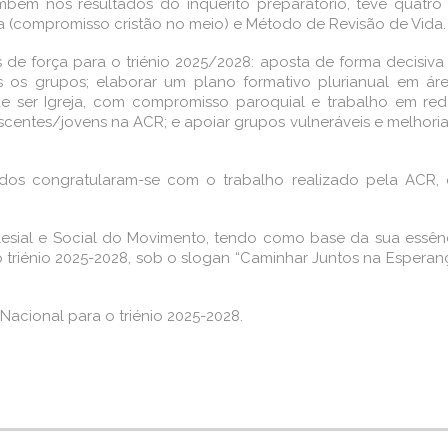
bém nos resultados do inquérito preparatório, teve quatro l
(compromisso cristão no meio) e Método de Revisão de Vida.
 de força para o triénio 2025/2028: aposta de forma decisiva
s grupos; elaborar um plano formativo plurianual em área
de ser Igreja, com compromisso paroquial e trabalho em r
escentes/jovens na ACR; e apoiar grupos vulneráveis e melho
os congratularam-se com o trabalho realizado pela ACR, q
clesial e Social do Movimento, tendo como base da sua essê
o triénio 2025-2028, sob o slogan “Caminhar Juntos na Esperan
Nacional para o triénio 2025-2028.