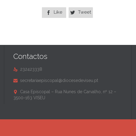
Like
Tweet


Contactos
232423338

secretariaepiscopal@diocesedeviseu.pt

Casa Episcopal – Rua Nunes de Carvalho, nº 12 –

3500-163 VISEU