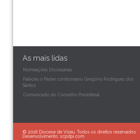
As mais lidas
Nomeações Diocesanas
Faleceu o Padre comboniano Gregório Rodrigues dos
Santos
Comunicado do Conselho Presbiteral
© 2016 Diocese de Viseu. Todos os direitos reservados.
Desenvolvimento:
scpdpi.com