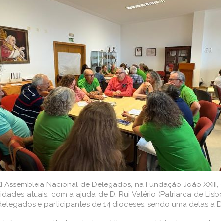
XI Assembleia Nacional de Delegados, na Fundação João XXIII, 
lidades atuais, com a ajuda de D. Rui Valério (Patriarca de Lisb
elegados e participantes de 14 dioceses, sendo uma delas a D