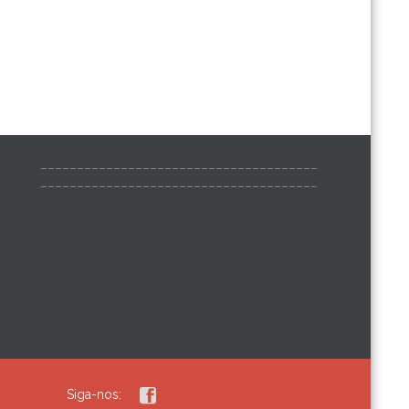
______________________________________
______________________________________

Siga-nos: