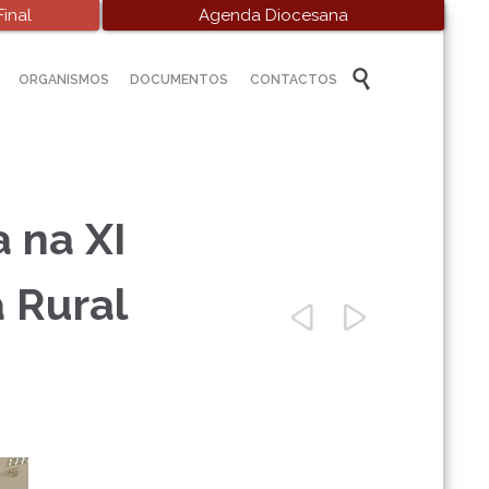
inal
Agenda Diocesana
Skip

ORGANISMOS
DOCUMENTOS
CONTACTOS
to
content
 na XI
 Rural

