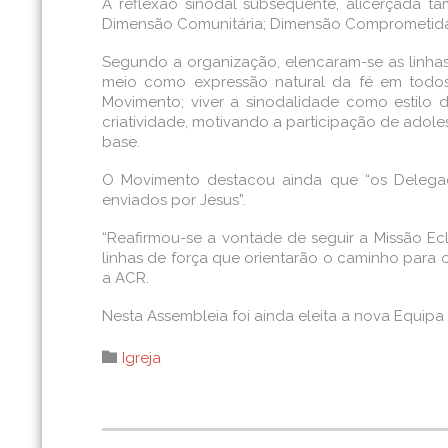
A reflexão sinodal subsequente, alicerçada tam
Dimensão Comunitária; Dimensão Comprometida 
Segundo a organização, elencaram-se as linhas
meio como expressão natural da fé em todos o
Movimento; viver a sinodalidade como estilo 
criatividade, motivando a participação de adol
base.
O Movimento destacou ainda que “os Delegad
enviados por Jesus”.
“Reafirmou-se a vontade de seguir a Missão E
linhas de força que orientarão o caminho para 
a ACR.
Nesta Assembleia foi ainda eleita a nova Equipa 
Category

Igreja