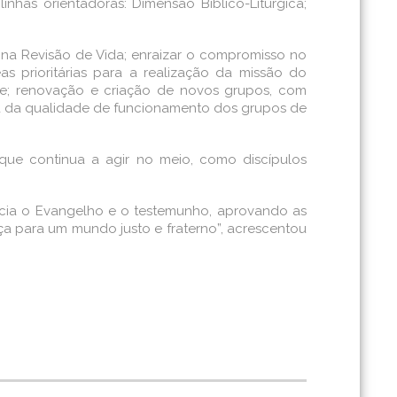
inhas orientadoras: Dimensão Bíblico-Litúrgica;
 na Revisão de Vida; enraizar o compromisso no
s prioritárias para a realização da missão do
ede; renovação e criação de novos grupos, com
ria da qualidade de funcionamento dos grupos de
ue continua a agir no meio, como discípulos
ncia o Evangelho e o testemunho, aprovando as
ça para um mundo justo e fraterno”, acrescentou