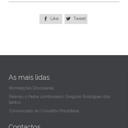
Like
Tweet


As mais lidas
Nomeações Diocesanas
Faleceu o Padre comboniano Gregório Rodrigues dos
Santos
Comunicado do Conselho Presbiteral
Contactos