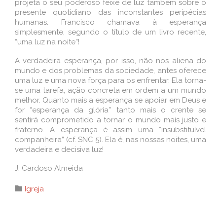
projeta o seu poderoso feixe de luz também sobre o
presente quotidiano das inconstantes peripécias
humanas. Francisco chamava à esperança
simplesmente, segundo o título de um livro recente,
“uma luz na noite”!
A verdadeira esperança, por isso, não nos aliena do
mundo e dos problemas da sociedade, antes oferece
uma luz e uma nova força para os enfrentar. Ela torna-
se uma tarefa, ação concreta em ordem a um mundo
melhor. Quanto mais a esperança se apoiar em Deus e
for “esperança da glória” tanto mais o crente se
sentirá comprometido a tornar o mundo mais justo e
fraterno. A esperança é assim uma “insubstituível
companheira” (cf. SNC 5). Ela é, nas nossas noites, uma
verdadeira e decisiva luz!
J. Cardoso Almeida
Category

Igreja