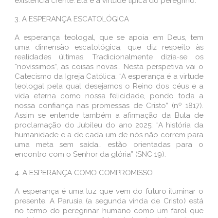
existência crente. Ela é a virtude típica do peregrino.
3. A ESPERANÇA ESCATOLÓGICA
A esperança teologal, que se apoia em Deus, tem
uma dimensão escatológica, que diz respeito às
realidades últimas. Tradicionalmente dizia-se os
“novíssimos”, as coisas novas… Nesta perspetiva vai o
Catecismo da Igreja Católica: “A esperança é a virtude
teologal pela qual desejamos o Reino dos céus e a
vida eterna como nossa felicidade, pondo toda a
nossa confiança nas promessas de Cristo” (nº 1817).
Assim se entende também a afirmação da Bula de
proclamação do Jubileu do ano 2025: “A história da
humanidade e a de cada um de nós não correm para
uma meta sem saída… estão orientadas para o
encontro com o Senhor da glória” (SNC 19).
4. A ESPERANÇA COMO COMPROMISSO
A esperança é uma luz que vem do futuro iluminar o
presente. A Parusia (a segunda vinda de Cristo) está
no termo do peregrinar humano como um farol que