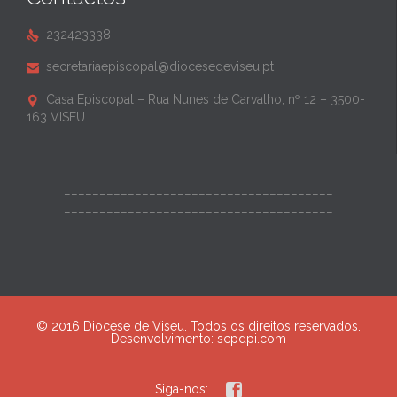
232423338

secretariaepiscopal@diocesedeviseu.pt

Casa Episcopal – Rua Nunes de Carvalho, nº 12 – 3500-

163 VISEU
______________________________________
______________________________________
© 2016 Diocese de Viseu. Todos os direitos reservados.
Desenvolvimento:
scpdpi.com

Siga-nos: