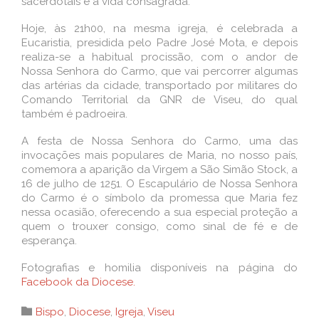
sacerdotais e à vida consagrada.
Hoje, às 21h00, na mesma igreja, é celebrada a
Eucaristia, presidida pelo Padre José Mota, e depois
realiza-se a habitual procissão, com o andor de
Nossa Senhora do Carmo, que vai percorrer algumas
das artérias da cidade, transportado por militares do
Comando Territorial da GNR de Viseu, do qual
também é padroeira.
A festa de Nossa Senhora do Carmo, uma das
invocações mais populares de Maria, no nosso país,
comemora a aparição da Virgem a São Simão Stock, a
16 de julho de 1251. O Escapulário de Nossa Senhora
do Carmo é o símbolo da promessa que Maria fez
nessa ocasião, oferecendo a sua especial proteção a
quem o trouxer consigo, como sinal de fé e de
esperança.
Fotografias e homilia disponíveis na página do
Facebook da Diocese.
Category

Bispo
,
Diocese
,
Igreja
,
Viseu