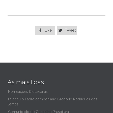
Like
Tweet


As mais lidas
Nomeações Diocesanas
Faleceu o Padre comboniano Gregório Rodrigues dos
Santos
Comunicado do Conselho Presbiteral