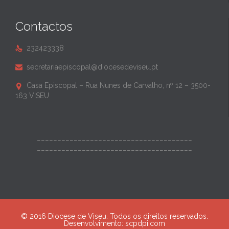
Contactos
232423338

secretariaepiscopal@diocesedeviseu.pt

Casa Episcopal – Rua Nunes de Carvalho, nº 12 – 3500-

163 VISEU
______________________________________
______________________________________
© 2016 Diocese de Viseu. Todos os direitos reservados.
Desenvolvimento:
scpdpi.com