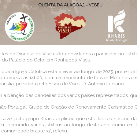
es da Diocese de Viseu são convidados a participar no Jubil
to do Palácio do Gelo, em Ranhados, Viseu.
 que a Igreja Católica está a viver ao longo de 2025, pretende
o começa às 14h00, com um momento de louvor. Meia hora mais
caristia, presidida pelo Bispo de Viseu, D. António Luciano.
m a bênção das bandeiras dos vários países representados, que
ssão Portugal, Grupo de Oração do Renovamento Carismático C
sável pelo grupo Kharis, explicou que este Jubileu nasceu d
têm decorrido vários jubileus ao longo deste ano, como em
omunidade brasileira”, referiu.