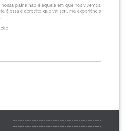
a nossa pátria não é aquela em que nós vivemos,
a é essa e acredito que vai ser uma experiência
.
ação.
______________________________________
______________________________________