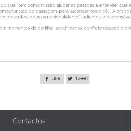
nhou que “tem como missão ajudar as pessoas a entender que 
emos turistas, de passagem, para alcançarmos o céu. A propost
am presentes todas as nacionalidades”, adiantou o responsável
com momentos de partilha, acolhimento, confraternização e or
Like
Tweet


Contactos