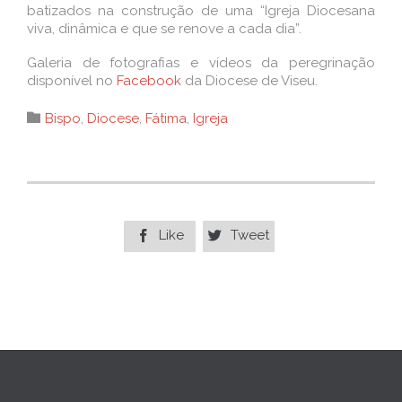
batizados na construção de uma “Igreja Diocesana
viva, dinâmica e que se renove a cada dia”.
Galeria de fotografias e vídeos da peregrinação
disponível no
Facebook
da Diocese de Viseu.
Category

Bispo
,
Diocese
,
Fátima
,
Igreja
Like
Tweet

