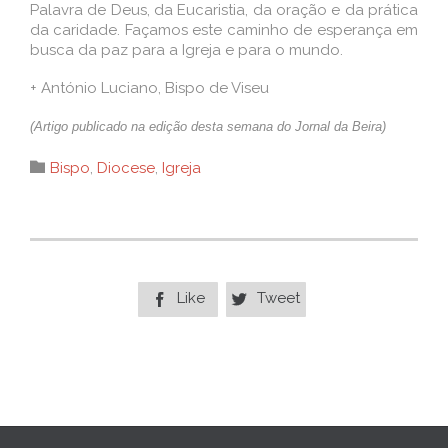
Palavra de Deus, da Eucaristia, da oração e da prática
da caridade. Façamos este caminho de esperança em
busca da paz para a Igreja e para o mundo.
+ António Luciano, Bispo de Viseu
(Artigo publicado na edição desta semana do Jornal da Beira)
Category

Bispo
,
Diocese
,
Igreja
Like
Tweet

