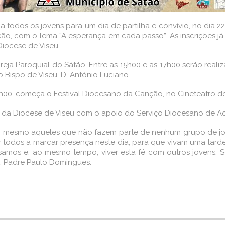
todos os jovens para um dia de partilha e convívio, no dia 
o, com o lema “A esperança em cada passo”. As inscrições já 
Diocese de Viseu.
reja Paroquial do Sátão. Entre as 15h00 e as 17h00 serão realiz
o Bispo de Viseu, D. António Luciano.
21h00, começa o Festival Diocesano da Canção, no Cineteatro d
nil da Diocese de Viseu com o apoio do Serviço Diocesano de Ac
e, mesmo aqueles que não fazem parte de nenhum grupo de 
 todos a marcar presença neste dia, para que vivam uma tarde 
samos e, ao mesmo tempo, viver esta fé com outros jovens. 
il, Padre Paulo Domingues.