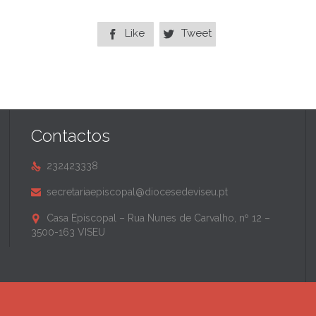
Like
Tweet


Contactos
232423338

secretariaepiscopal@diocesedeviseu.pt

Casa Episcopal – Rua Nunes de Carvalho, nº 12 –

3500-163 VISEU