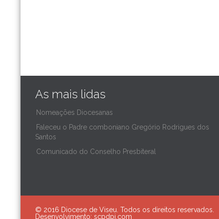
As mais lidas
Nomeações Diocesanas
Faleceu o Padre comboniano Gregório Rodrigues dos
Santos
Comunicado do Conselho Presbiteral
© 2016 Diocese de Viseu. Todos os direitos reservados.
Desenvolvimento:
scpdpi.com