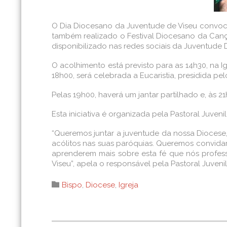
O Dia Diocesano da Juventude de Viseu convoca 
também realizado o Festival Diocesano da Cançã
disponibilizado nas redes sociais da Juventude 
O acolhimento está previsto para as 14h30, na Ig
18h00, será celebrada a Eucaristia, presidida pel
Pelas 19h00, haverá um jantar partilhado e, às 
Esta iniciativa é organizada pela Pastoral Juve
“Queremos juntar a juventude da nossa Dioces
acólitos nas suas paróquias. Queremos convidar
aprenderem mais sobre esta fé que nós profes
Viseu”, apela o responsável pela Pastoral Juven
Category

Bispo
,
Diocese
,
Igreja