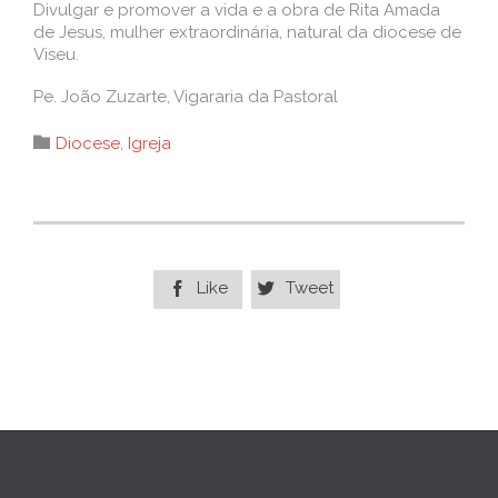
Divulgar e promover a vida e a obra de Rita Amada
de Jesus, mulher extraordinária, natural da diocese de
Viseu.
Pe. João Zuzarte, Vigararia da Pastoral
Category

Diocese
,
Igreja
Like
Tweet

