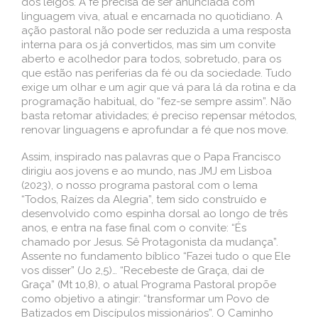
dos leigos. A fé precisa de ser anunciada com
linguagem viva, atual e encarnada no quotidiano. A
ação pastoral não pode ser reduzida a uma resposta
interna para os já convertidos, mas sim um convite
aberto e acolhedor para todos, sobretudo, para os
que estão nas periferias da fé ou da sociedade. Tudo
exige um olhar e um agir que vá para lá da rotina e da
programação habitual, do “fez-se sempre assim”. Não
basta retomar atividades; é preciso repensar métodos,
renovar linguagens e aprofundar a fé que nos move.
Assim, inspirado nas palavras que o Papa Francisco
dirigiu aos jovens e ao mundo, nas JMJ em Lisboa
(2023), o nosso programa pastoral com o lema
“Todos, Raízes da Alegria”, tem sido construído e
desenvolvido como espinha dorsal ao longo de três
anos, e entra na fase final com o convite: “És
chamado por Jesus. Sê Protagonista da mudança”.
Assente no fundamento bíblico “Fazei tudo o que Ele
vos disser” (Jo 2,5)… “Recebeste de Graça, dai de
Graça” (Mt 10,8), o atual Programa Pastoral propõe
como objetivo a atingir: “transformar um Povo de
Batizados em Discípulos missionários”. O Caminho