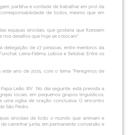
em, partilha e vontade de trabalhar em prol da
e corresponsabilidade de todos, mesmo que em
das equipas sinodais, que gostaria que fizessem
 e nos desafios que hoje se colocam”.
uma delegação de 27 pessoas, entre membros da
unchal, Leiria-Fátima, Lisboa e Setúbal. Entre os
a este ano de 2025, com o tema “Peregrinos de
pa Leão XIV. No dia seguinte, está prevista a
grejas locais, em pequenos grupos linguísticos,
e uma vigília de oração conclusiva. O encontro
 de São Pedro.
quipas sinodais de todo o mundo que animam e
 de caminhar junta, em permanente conversão e