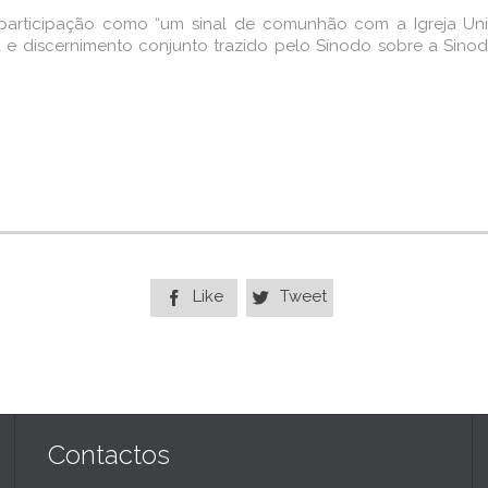
 participação como “um sinal de comunhão com a Igreja Uni
 e discernimento conjunto trazido pelo Sínodo sobre a Sinod
Like
Tweet


Contactos