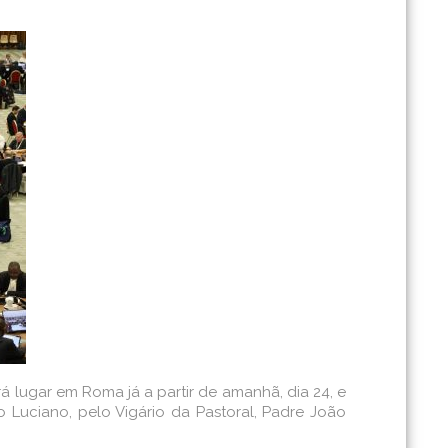
á lugar em Roma já a partir de amanhã, dia 24, e
 Luciano, pelo Vigário da Pastoral, Padre João