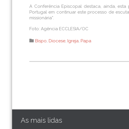
A Conferência Episcopal destaca, ainda, esta
Portugal em continuar este processo de escuta
missionária”.
Foto: Agência ECCLESIA/OC
Category

Bispo
,
Diocese
,
Igreja
,
Papa
As mais lidas