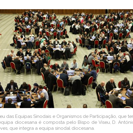
eu das Equipas Sinodais e Organismos de Participação, que ter
quipa diocesana é composta pelo Bispo de Viseu, D. António
ves, que integra a equipa sinodal diocesana.