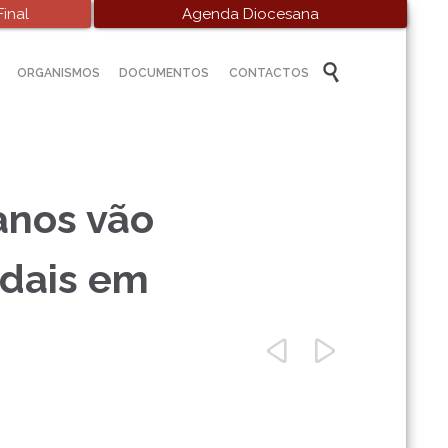
inal
Agenda Diocesana
Skip

ORGANISMOS
DOCUMENTOS
CONTACTOS
to
content
anos vão
odais em

