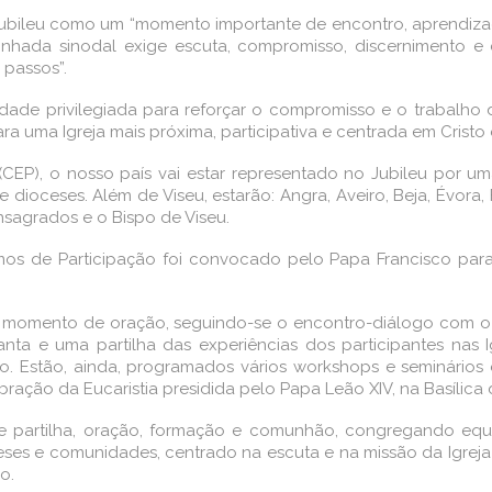
 Jubileu como um “momento importante de encontro, aprendizag
minhada sinodal exige escuta, compromisso, discernimento 
 passos”.
dade privilegiada para reforçar o compromisso e o trabalho 
a uma Igreja mais próxima, participativa e centrada em Cristo
CEP), o nosso país vai estar representado no Jubileu por 
ioceses. Além de Viseu, estarão: Angra, Aveiro, Beja, Évora, F
nsagrados e o Bispo de Viseu.
mos de Participação foi convocado pelo Papa Francisco par
 momento de oração, seguindo-se o encontro-diálogo com o Pa
nta e uma partilha das experiências dos participantes nas I
o. Estão, ainda, programados vários workshops e seminários 
ração da Eucaristia presidida pelo Papa Leão XIV, na Basílica
de partilha, oração, formação e comunhão, congregando e
ses e comunidades, centrado na escuta e na missão da Igreja
o.