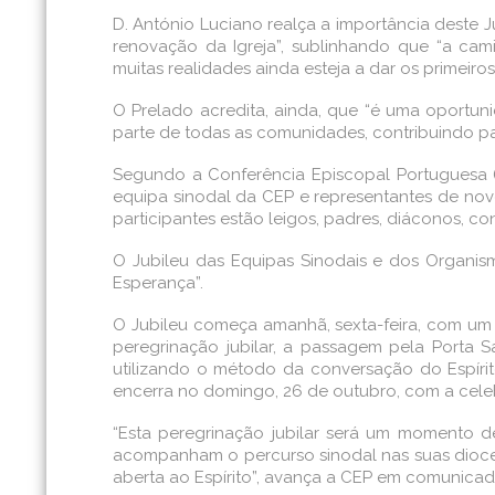
D. António Luciano realça a importância deste
renovação da Igreja”, sublinhando que “a ca
muitas realidades ainda esteja a dar os primeiros
O Prelado acredita, ainda, que “é uma oportuni
parte de todas as comunidades, contribuindo par
Segundo a Conferência Episcopal Portuguesa (
equipa sinodal da CEP e representantes de nove d
participantes estão leigos, padres, diáconos, co
O Jubileu das Equipas Sinodais e dos Organis
Esperança”.
O Jubileu começa amanhã, sexta-feira, com um
peregrinação jubilar, a passagem pela Porta Sa
utilizando o método da conversação do Espírit
encerra no domingo, 26 de outubro, com a celeb
“Esta peregrinação jubilar será um momento 
acompanham o percurso sinodal nas suas dioce
aberta ao Espírito”, avança a CEP em comunicad