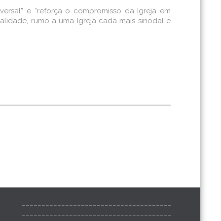
versal” e “reforça o compromisso da Igreja em
alidade, rumo a uma Igreja cada mais sinodal e
______________________________________
______________________________________