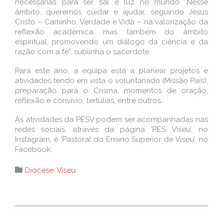
necessárias para ser sal e luz no mundo. Nesse
âmbito, queremos cuidar e ajudar, seguindo Jesus
Cristo – Caminho, Verdade e Vida – na valorização da
reflexão académica, mas também do âmbito
espiritual, promovendo um diálogo da ciência e da
razão com a fé”, sublinha o sacerdote.
Para este ano, a equipa está a planear projetos e
atividades tendo em vista o voluntariado (Missão País),
preparação para o Crisma, momentos de oração,
reflexão e convívio, tertúlias, entre outros.
As atividades da PESV podem ser acompanhadas nas
redes sociais, através da página ‘PES Viseu’, no
Instagram, e ‘Pastoral do Ensino Superior de Viseu’, no
Facebook.
Category

Diocese
,
Viseu