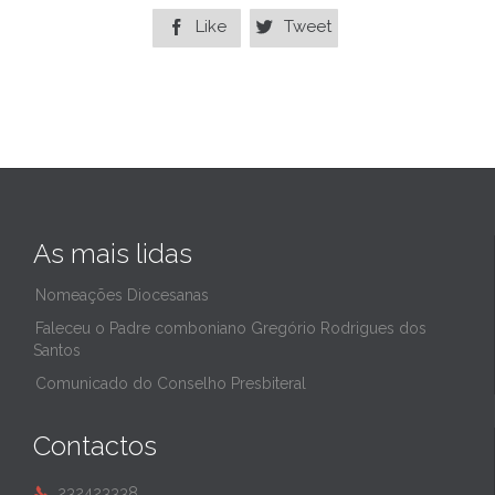
Like
Tweet


As mais lidas
Nomeações Diocesanas
Faleceu o Padre comboniano Gregório Rodrigues dos
Santos
Comunicado do Conselho Presbiteral
Contactos
232423338
