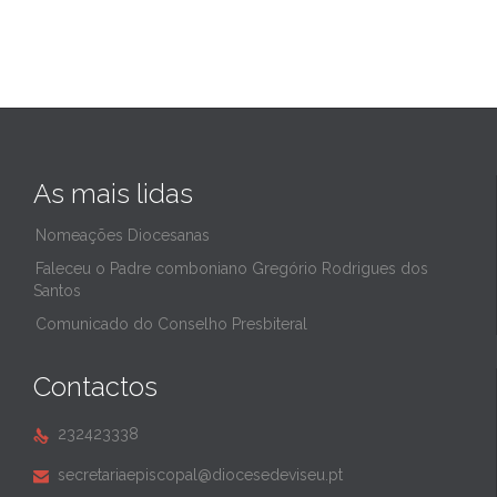
As mais lidas
Nomeações Diocesanas
Faleceu o Padre comboniano Gregório Rodrigues dos
Santos
Comunicado do Conselho Presbiteral
Contactos
232423338

secretariaepiscopal@diocesedeviseu.pt
