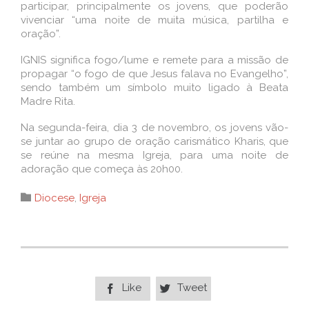
participar, principalmente os jovens, que poderão
vivenciar “uma noite de muita música, partilha e
oração”.
IGNIS significa fogo/lume e remete para a missão de
propagar “o fogo de que Jesus falava no Evangelho”,
sendo também um símbolo muito ligado à Beata
Madre Rita.
Na segunda-feira, dia 3 de novembro, os jovens vão-
se juntar ao grupo de oração carismático Kharis, que
se reúne na mesma Igreja, para uma noite de
adoração que começa às 20h00.
Category

Diocese
,
Igreja
Like
Tweet

