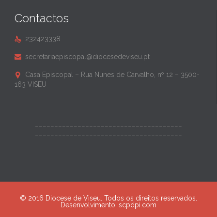
Contactos
232423338

secretariaepiscopal@diocesedeviseu.pt

Casa Episcopal – Rua Nunes de Carvalho, nº 12 – 3500-

163 VISEU
______________________________________
______________________________________
© 2016 Diocese de Viseu. Todos os direitos reservados.
Desenvolvimento:
scpdpi.com