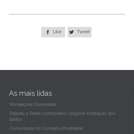
Like
Tweet


As mais lidas
Nomeações Diocesanas
Faleceu o Padre comboniano Gregório Rodrigues dos
Santos
Comunicado do Conselho Presbiteral