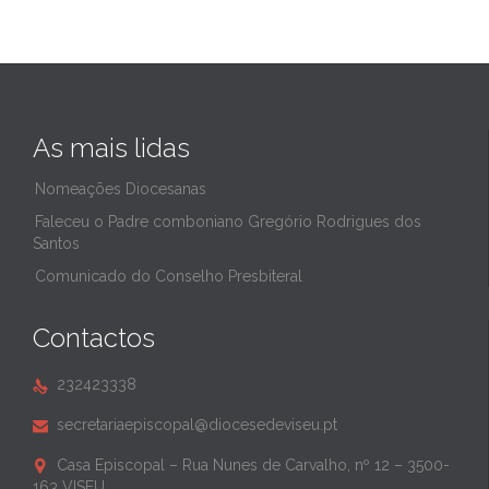
As mais lidas
Nomeações Diocesanas
Faleceu o Padre comboniano Gregório Rodrigues dos
Santos
Comunicado do Conselho Presbiteral
Contactos
232423338

secretariaepiscopal@diocesedeviseu.pt

Casa Episcopal – Rua Nunes de Carvalho, nº 12 – 3500-

163 VISEU