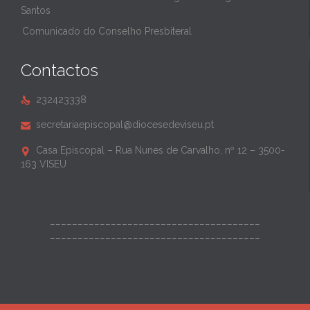
Santos
Comunicado do Conselho Presbiteral
Contactos
232423338

secretariaepiscopal@diocesedeviseu.pt

Casa Episcopal – Rua Nunes de Carvalho, nº 12 – 3500-

163 VISEU
______________________________________
______________________________________