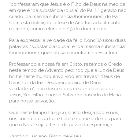
“confessaram que Jesus é o Filho de Deus na medida
em que é “da substância (ousia) do Pai […] gerado não
criado, da mesma substância (homooúsios) do Pai”.
Com esta definição, a tese de Ario foi radicalmente
rejeitada, como refere o n.º 5 do documento.
Para expressar a verdade da fé, o Concílio usou duas
palavras, “substância (ousia) e “da mesma substância”
(homooúsios), que não se encontram na Escritura.
Professando a nossa fé em Cristo, rezemos o Credo
neste tempo de Advento pedindo que a luz de Deus
brilhe neste mundo envolvido em trevas”: “Deus de
Deus, luz da luz, Deus verdadeiro de Deus
verdadeiro”, que desceu dos céus na pessoa de
Jesus, Seu Filho e nosso Salvador nascido de Maria
para nossa salvação.
Que neste tempo litúrgico, Cristo desça sobre nós,
nos encha da sua luz e habite no meio de nós para
que o Natal seja a festa da paz e da esperança.
+António Luciano, Bispo de Viseu