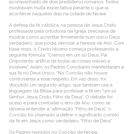
acompanhado de dois presbíteros romanos. Todos
mostravam muita expectativa perante o que ia
acontecer naqueles dias na cidade de Niceia.
A defesa da fé católica, na pessoa de Jesus Cristo,
professada pela ortodoxia da Igreja, precisava de
mostrar como acreditar firmemente num único Deus
verdadeiro, que podia derrotar a heresia de Ario. Com
base nisso, o Credo Niceno começa professando a
seguinte fórmula: “Cremos em um só Deus, Pai
Onipotente, artífice de todas as coisas visíveis e
invisíveis”. Assim, os Padres Conciliares manifestaram a
sua fé no Deus Único. “No Concílio não houve
controvérsia a esse respeito. Em vez disso, foi
discutido um segundo artigo, que também usa a
linguagem da Bíblia para professar a fé em “um só
Senhor, Jesus Cristo, Filho de Deus”. O debate foi
aceso e para combater o erro de Ario, como se
deveria entender a “afirmação “Filho de Deus”, o
Concílio foi chamado a definir o significado correto
da fé em Jesus como verdadeiro “Filho de Deus”.
Os Padres reunidos no Concílio de Niceia