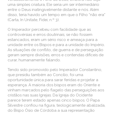
uma simples criatura, Ele seria um ser intermediário
entre o Deus inatingivelmente distante e nós. Além
disso, teria havido um tempo em que o Filho “não era”
(Carta, In Unitate, Fidei, n.º 3).
O Imperador percebeu com facilidade que as
controvérsias e erros doutrinais, se não fossem
estancados, eram um sério risco e ameaça para a
unidade entre os Bispos e para a unidade do Império.
As situações de conflito, de guerra e de perseguição
geram sempre divisões, erros e contendas difíceis de
curar, humanamente falando.
Tendo sido promovido pelo Imperador Constantino,
que presidiu também ao Concílio, foi uma
oportunidade única para sarar feridas e projetar a
esperança. A maioria dos bispos eram do Oriente e
vinham marcados pelo flagelo das perseguições aos
cristãos nas suas Igrejas. Da Igreja do Ocidente
parece terem estado apenas cinco bispos. O Papa
Silvestre confiou na figura, teologicamente abalizada,
do Bispo Ósio de Córdoba a sua representação