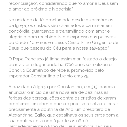
reconciliação”, considerando que “o amor a Deus sem
o amor ao próximo é hipocrisia”.
Na unidade da fé, proclamada desde os primórdios
da Igreja, os cristãos são chamados a caminhar em
concórdia, guardando e transmitindo com amor e
alegria o dom recebido. Isto é expresso nas palavras
do Credo: “Cremos em Jesus Cristo, Filho Unigênito de
Deus, que desceu do Céu para a nossa salvação”.
O Papa Francisco já tinha assim manifestado o desejo
de ir visitar o lugar onde há 1700 anos se realizou o
Concílio Ecuménico de Niceia, promovido pelo
imperador Constantino e Lícinio em 325.
A paz dada à Igreja por Constantino, em 313, parecia
anunciar o início de uma nova era de paz, mas as
feridas das perseguições contra os cristãos deixaram
problemas em aberto que era preciso resolver e curar,
precisamente a doutrina de Ario, um presbítero de
Alexandrina, Egito, que espalhava os seus erros com a
sua doutrina, dizendo “que Jesus não é
verdadeiramente o Filho de Deus; embora não seja