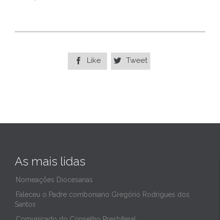
Like
Tweet


As mais lidas
Nomeações Diocesanas
Faleceu o Padre comboniano Gregório Rodrigues dos
Santos
Comunicado do Conselho Presbiteral