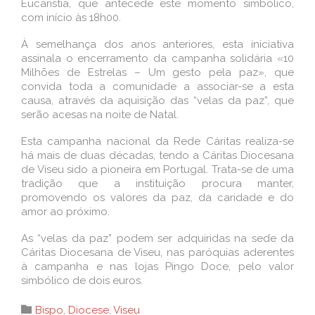
Eucaristia, que antecede este momento simbólico,
com início às 18h00.
À semelhança dos anos anteriores, esta iniciativa
assinala o encerramento da campanha solidária «10
Milhões de Estrelas – Um gesto pela paz», que
convida toda a comunidade a associar-se a esta
causa, através da aquisição das “velas da paz”, que
serão acesas na noite de Natal.
Esta campanha nacional da Rede Cáritas realiza-se
há mais de duas décadas, tendo a Cáritas Diocesana
de Viseu sido a pioneira em Portugal. Trata-se de uma
tradição que a instituição procura manter,
promovendo os valores da paz, da caridade e do
amor ao próximo.
As “velas da paz” podem ser adquiridas na sede da
Cáritas Diocesana de Viseu, nas paróquias aderentes
à campanha e nas lojas Pingo Doce, pelo valor
simbólico de dois euros.
Category

Bispo
,
Diocese
,
Viseu