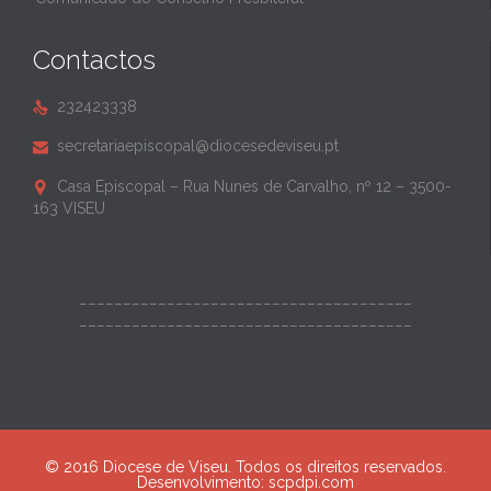
Contactos
232423338

secretariaepiscopal@diocesedeviseu.pt

Casa Episcopal – Rua Nunes de Carvalho, nº 12 – 3500-

163 VISEU
______________________________________
______________________________________
© 2016 Diocese de Viseu. Todos os direitos reservados.
Desenvolvimento:
scpdpi.com