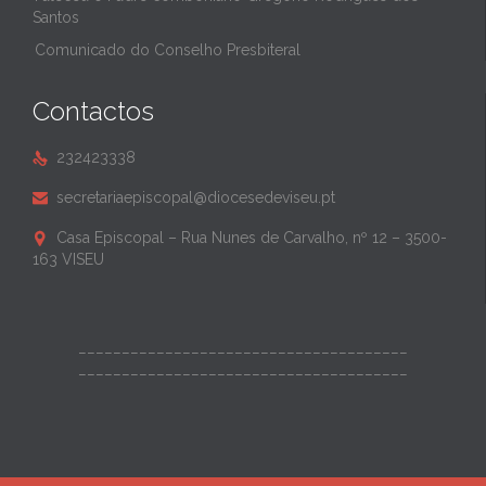
Santos
Comunicado do Conselho Presbiteral
Contactos
232423338

secretariaepiscopal@diocesedeviseu.pt

Casa Episcopal – Rua Nunes de Carvalho, nº 12 – 3500-

163 VISEU
______________________________________
______________________________________