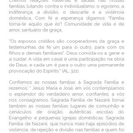
Criemos relações fraternas e sadias nas nossas
famílias, lutando contra o individualismo, o egoísmo, a
indiferença, a divisão, o descarte e a violência
doméstica. Com fé e esperança digamos: “Família
torna-te aquilo que és”! Comunidade de vida e de
amor, santuário de graça.
“Os esposos cristãos são cooperadores da graça e
testemunhas da fé um para o outro, para com os
filhos e demais familiares”. Deus convida-os a gerar e
a cuidar. A vida em casal é uma participação na obra
de Deus, e cada um é para o outro uma permanente
provocação do Espírito.” (AL, 321).
Confiemos as nossas famílias à Sagrada Família e
rezemos: “ Jesus, Maria e José, em vós contemplamos
o esplendor do verdadeiro amor, confiantes, a vós
nos consagramos. Sagrada Família de Nazaré tornai
também as nossas famílias lugares de comunhão e
cenáculos de oração, autênticas escolas do
Evangelho e pequenas igrejas domésticas. Sagrada
Família de Nazaré, que nunca mais haja episódios de
violência, de rejeição e divisão nas famílias e quem foi