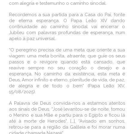
com alegria e testemunho o caminho sinodal.
Recordemos a sua partida para a Casa do Pai, fonte
de eterna esperança. O Papa Leão XIV dando
continuidade ao caminho sinodal vai encerrar o
Jubileu com palavras profundas de esperança, num
apelo à paz universal.
“O peregrino precisa de uma meta que oriente a sua
viagem: uma meta bonita, atraente, que guie os seus
passos e o revigore quando está cansado, que
reavive sempre no seu coração o desejo e a
esperança. No caminho da existência, esta meta é
Deus, Amor infinito e eterno, plenitude de vida, de paz,
de alegria e de todo o bem” (Papa Leão XIV,
15/08/2025).
A Palavra de Deus convida-nos a estarmos atentos
aos sinais de Deus. “José levantou-se de noite, tomou
o Menino e sua Mãe e partiu para o Egipto e ficou lá
até à morte de Herodes”. […]. “Avisado em sonhos,
retirou-se para a região da Galileia e foi morar numa
cidade chamada Nazaré”.